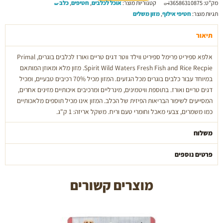
מק"ט:
8436586310875
קטגוריות מוצר:
אוכל לכלבים
,
חטיפים
,
כלבים
אלפא
תגיות מוצר:
חטיפי אילוף
,
מזון משלים
ספירט
-
תיאור
אורז
ודגים
אלפא ספיריט פרימל ספיריט ווילד ווטר דגים טריים ואורז לכלבים בוגרים, Primal
1
Spirit Wild Waters Fresh Fish and Rice Recpie. מזון מלא ומאוזן המותאם
ק"ג
במיוחד עבור כלבים בוגרים מכל הגזעים. המזון מכיל 70% רכיבים טבעיים, ומכיל
דגים טריים ואורז. בתוספת וויטמינים, מינרליים ומרכיבים איכותיים מזינים אחרים,
המסייעים לשיפור הבריאות הפיזית של הכלב. המזון אינו מכיל תוספים מלאכותיים
כמו משמרים, צבעי מאכל וחומרי טעם וריח. משקל אריזה: 1 ק"ג.
משלוח
פרטים נוספים
מוצרים קשורים