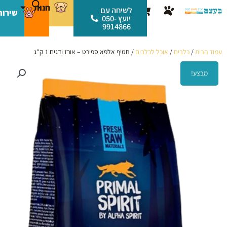
ילוג
לתוכן
חנות
עגלת
לשיחה עם
שירות
תוכן
יועץ 050-
קניות
9914866
עמוד הבית
/
כלבים
/
אוכל לכלבים
/ חטיף אלפא ספירט – אורז ודגים 1 ק"ג
מבצע!