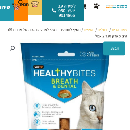
ילוג
לתוכן
חנות
עגלת
לשיחה עם
שירות
תוכן
יועץ 050-
קניות
9914866
עמוד הבית
/
חתולים
/
חטיפים
/ חטיף לחתולים דנטלי למניעה והסרה של אבנית 65
גרם מארק אנד צ'אפל
מבצע!