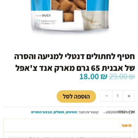
חטיף לחתולים דנטלי למניעה והסרה
של אבנית 65 גרם מארק אנד צ'אפל
המחיר
המחיר
18.00
₪
29.00
₪
המקורי
הנוכחי
כמות
היה:
הוא:
של
18.00 ₪.
29.00 ₪.
הוספה לסל
-
+
חטיף
לחתולים
יצרן: אמיתי
דנטלי
מק"ט:
750826006181
קטגוריות מוצר:
חטיפים
,
חתולים
,
מבצעי החודש
למניעה
והסרה
תיאור
של