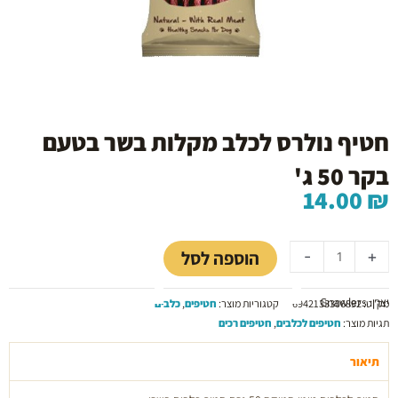
חטיף נולרס לכלב מקלות בשר בטעם
בקר 50 ג'
14.00
₪
כמות
של
הוספה לסל
-
+
חטיף
נולרס
יצרן: Gnawlers
לכלב
מק"ט:
6942133306892
קטגוריות מוצר:
חטיפים
,
כלבים
מקלות
תגיות מוצר:
חטיפים לכלבים
,
חטיפים רכים
בשר
בטעם
תיאור
בקר