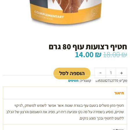
חטיף רצועות עוף 80 גרם
המחיר
המחיר
14.00
₪
18.00
₪
המקורי
הנוכחי
כמות
היה:
הוא:
של
14.00 ₪.
18.00 ₪.
הוספה לסל
-
+
חטיף
מק"ט:
6953182712770
קטגוריה:
חטיפים
רצועות
עוף
תיאור
80
גרם
חטיף מזון משלים בטעם עוף בצורת שונות אשר אפשר לשמש למשחק ,לניקוי
שיניים, מסיע בשמירה על פה נקי ומניעת ריח רע, מפיג את השעמום והרצון של הכלב
ללעוס לחטיף ובכך מונע נזקים.