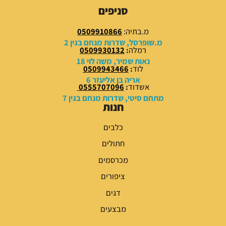
9
9
סניפים
.
.
0
0
מ.בתיה:
0509910866
0
0
מ.שופרסל, שדרות מנחם בגין 2
רמלה
:
0509930132
₪
₪
נאות שמיר, משה לוי 18
לוד
:
0509943466
.
.
אריה בן אליעזר 6
אשדוד
:
0555707096
מתחם סיטי, שדרות מנחם בגין 7
חנות
כלבים
חתולים
מכרסמים
ציפורים
דגים
מבצעים