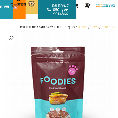
ילוג
לתוכן
חנות
עגלת
לשיחה עם
שירות
תוכן
יועץ 050-
קניות
9914866
עמוד הבית
/
כלבים
/
חטיפים
/ חטיף FOODIES לכלב סושי ברווז 100 גרם