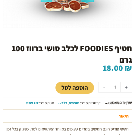
חטיף FOODIES לכלב סושי ברווז 100
גרם
18.00
₪
כמות
של
הוספה לסל
-
+
חטיף
FOODIES
יצרן: דוג פאסט
לכלב
מק"ט:
48000009-1
קטגוריות מוצר:
חטיפים
,
כלבים
תגית מוצר:
דוג פסט
סושי
ברווז
תיאור
100
חטיפי פודיס הינם חטיפים בשריים טעימים במיוחד המתאימים למתן כפינוק בכל זמן
גרם