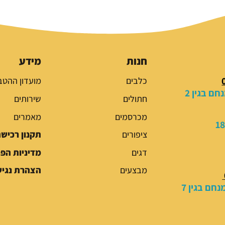
ר
ר
ה
ה
מ
נ
ק
ו
ו
כ
חנות
מידע
ר
ח
כלבים
מועדון ההטב
י
י
ם בגין 2
ה
ה
חתולים
שירותים
י
ו
מכרסמים
מאמרים
ה
א
:
:
ציפורים
תקנון רכיש
2
3
דגים
מדיניות הפ
5
0
.
.
מבצעים
הצהרת נגיש
0
0
חם בגין 7
0
0
₪
₪