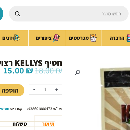
Products
search
ציפורים
הדברה
מכרסמים
דגים
חטיף KELLYS רצועות כבש
המחיר
ה
15.00
₪
18.00
₪
המקורי
ה
כמות
היה:
ה
של
₪.
18.00 ₪.
הוספה 
-
+
חטיף
KELLYS
רצועות
מק"ט:
1938601000473
קטגוריה:
חטיפי
כבש
תיאור
משלוח