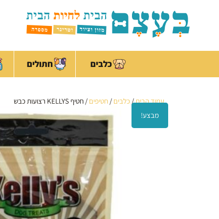
ילוג
לתוכן
תוכן
כלבים
חתולים
עמוד הבית
/
כלבים
/
חטיפים
/ חטיף KELLYS רצועות כבש
מבצע!