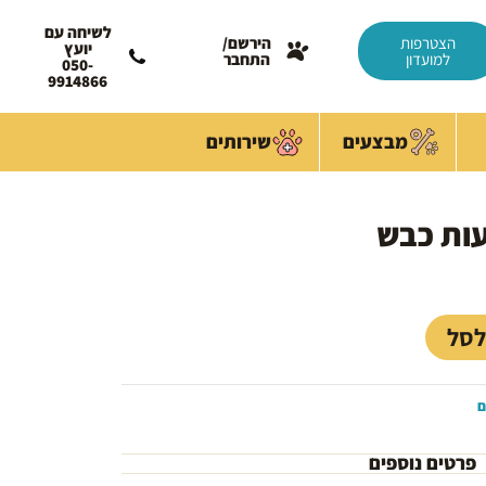
לשיחה עם
הצטרפות
הירשם/
יועץ
למועדון
התחבר
050-
9914866
מבצעים
שירותים
מחיר
נוכחי
וא:
15.00 
לסל
ם
פרטים נוספים