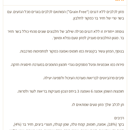
בר
מזון לכלבים ללא דגנים (“Grain Free”) המותאם לכלבים בוגרים מכל הגזעים. עם
-
בשר טרי של חזיר בר כמקור לחלבון.
12.2
ק''ג
נוסחה ייחודית זו ללא דגנים מכילה שילוב של חלבונים שונים מהחי כולל בשר חזיר
בר. מגוון החלבונים מעניק למזון טעם נפלא ומושך.
בנוסף, המזון עשיר בקטניות כמו חומוס ואפונה כמקור לפחמימות מורכבות.
פירות כמו אוכמניות ופטל מספקים נוגדי חמצון התומכים במערכת חיסונית חזקה.
סיבים פרהביוטים לבריאות מערכת העיכול ולספיגה יעילה.
חומצות השומן אומגה 6 ואומגה 3 ביחס הנכון מעניקות בריאות לעור ולפרווה.
תן לכלב שלך מזון טעים שמתאים לו.
רכיבים
בקר (18%), אפונה, חומוס, קמח טלה, שמן קנולה, תוצרי ביצים, חזיר בר (4%),