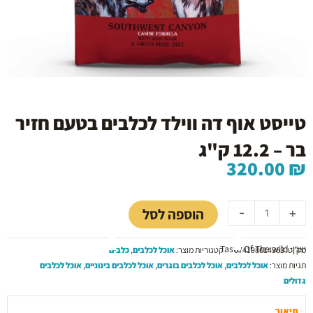
טייסט אוף דה ווילד לכלבים בטעם חזיר
בר – 12.2 ק"ג
320.00
₪
כמות
של
הוספה לסל
-
+
טייסט
אוף
יצרן: Taste Of The wild
דה
מק"ט:
074198614363
קטגוריות מוצר:
אוכל לכלבים
,
כלבים
ווילד
תגיות מוצר:
אוכל לכלבים
,
אוכל לכלבים בוגרים
,
אוכל לכלבים בינוניים
,
אוכל לכלבים
לכלבים
גדולים
בטעם
חזיר
תיאור