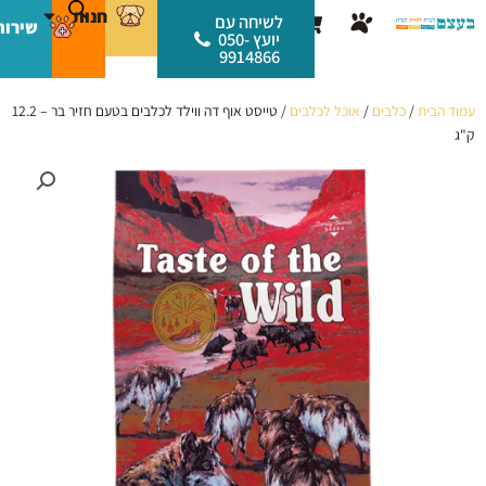
ילוג
לתוכן
חנות
עגלת
לשיחה עם
שירות
תוכן
יועץ 050-
קניות
9914866
עמוד הבית
/
כלבים
/
אוכל לכלבים
/ טייסט אוף דה ווילד לכלבים בטעם חזיר בר – 12.2
ק"ג