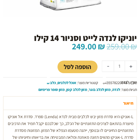
יוניקו לנדה לייט וסניור 14 קילו
המחיר
המחיר
249.00
₪
259.00
₪
המקורי
הנוכחי
כמות
היה:
הוא:
של
249.00 ₪.
259.00 ₪.
הוספה לסל
-
+
יוניקו
לנדה
יצרן: לנדה
לייט
מק"ט:
8435578220048
קטגוריות מוצר:
אוכל לכלבים
,
כלבים
וסניור
תגיות מוצר:
לנדה
,
מזון לכלב בוגר
,
מזון לכלב קטן
,
מזון סופר פרימיום
14
קילו
תיאור
L-אוניקו היא סדרת מזון יבש לכלבים מבית לנדא (Lenda) ספרד. סדרת אל אוניקו
מיוצרת בהתאם לצרכים התזונתיים של הכלב, כך שכלבכם יקבל תמיד את הרכיבים
התזונתיים החיוניים לו ובנוסף, ייהנה מטעמו הנפלא של המזון. המזונות מסדרת
סדרת L-אוניקו מהווים תזונה מאוזנת ומלאה המבטיחה את בריאותו וחיוניותו של