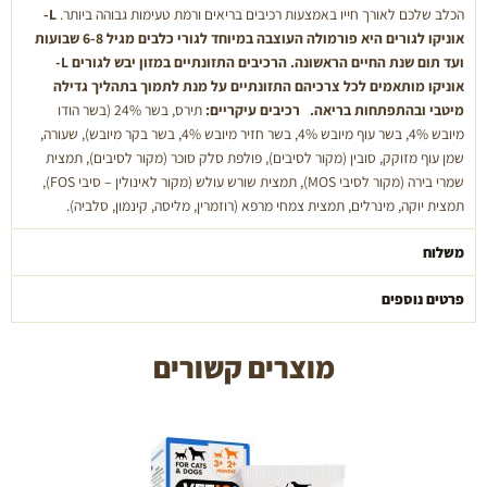
הכלב שלכם לאורך חייו באמצעות רכיבים בריאים ורמת טעימות גבוהה ביותר.
L-
אוניקו לגורים היא פורמולה העוצבה במיוחד לגורי כלבים מגיל 6-8 שבועות
ועד תום שנת החיים הראשונה.
הרכיבים התזונתיים במזון יבש לגורים L-
אוניקו מותאמים לכל צרכיהם התזונתיים על מנת לתמוך בתהליך גדילה
מיטבי ובהתפתחות בריאה.
רכיבים עיקריים:
תירס, בשר 24% (בשר הודו
מיובש 4%, בשר עוף מיובש 4%, בשר חזיר מיובש 4%, בשר בקר מיובש), שעורה,
שמן עוף מזוקק, סובין (מקור לסיבים), פולפת סלק סוכר (מקור לסיבים), תמצית
שמרי בירה (מקור לסיבי MOS), תמצית שורש עולש (מקור לאינולין – סיבי FOS),
תמצית יוקה, מינרלים, תמצית צמחי מרפא (רוזמרין, מליסה, קינמון, סלביה).
משלוח
פרטים נוספים
מוצרים קשורים