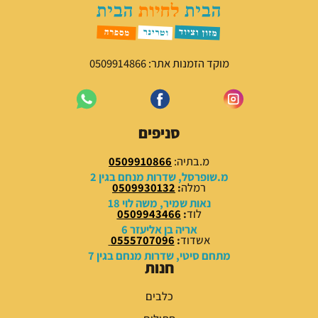
ר
ח
י
י
ה
ה
י
ו
מוקד הזמנות אתר: 0509914866
ה
א
:
:
5
7
9
9
סניפים
.
.
0
0
מ.בתיה:
0509910866
0
0
מ.שופרסל, שדרות מנחם בגין 2
רמלה
:
0509930132
₪
₪
נאות שמיר, משה לוי 18
לוד
:
0509943466
.
.
אריה בן אליעזר 6
אשדוד
:
0555707096
מתחם סיטי, שדרות מנחם בגין 7
חנות
כלבים