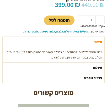
המחיר
המחיר
399.00
₪
449.00
₪
המקורי
הנוכחי
כמות
היה:
הוא:
של
399.00 ₪.
449.00 ₪.
הוספה לסל
-
+
כלוב
מק"ט:
749460776703
הטסה
קטגוריות מוצר:
Pets & Vets
,
חתולים
,
כלבים
,
כלובי נשיאה
,
כלובים וגדרות
עם
גלגלים
תיאור
52*68*51
ס"מ
כלוב הטסה לכלבים ולחתולים עם גלגלים עשויה מפלסטיק בגודל 52*68*51 ס"מ.
pets
הכלוב מגיע בנוסף עם מגש וקערת פלסטיק.
and
vets
משלוח
פרטים נוספים
מוצרים קשורים