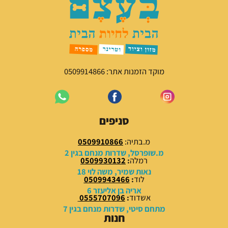
מ
נ
ק
ו
ו
כ
ר
ח
י
י
ה
ה
י
ו
מוקד הזמנות אתר: 0509914866
ה
א
:
:
1
2
7
1
סניפים
9
9
.
.
מ.בתיה:
0509910866
0
0
מ.שופרסל, שדרות מנחם בגין 2
0
0
רמלה
:
0509930132
נאות שמיר, משה לוי 18
לוד
:
0509943466
₪
₪
אריה בן אליעזר 6
.
.
אשדוד
:
0555707096
מתחם סיטי, שדרות מנחם בגין 7
חנות