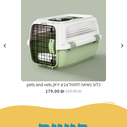
הוספה לעגלה
כלוב נשיאה לחתול צבע ירוק pets and vets
ה
ה
179.00
₪
219.00
₪
מ
מ
ח
ח
י
י
ר
ר
ה
ה