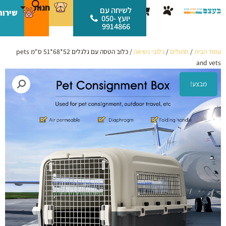
ילוג
לתוכן
חנות
עגלת
לשיחה עם
שירות
תוכן
יועץ 050-
קניות
9914866
עמוד הבית
/
חתולים
/
כלובי נשיאה
/ כלוב הטסה עם גלגלים 52*68*51 ס"מ pets
and vets
מבצע!