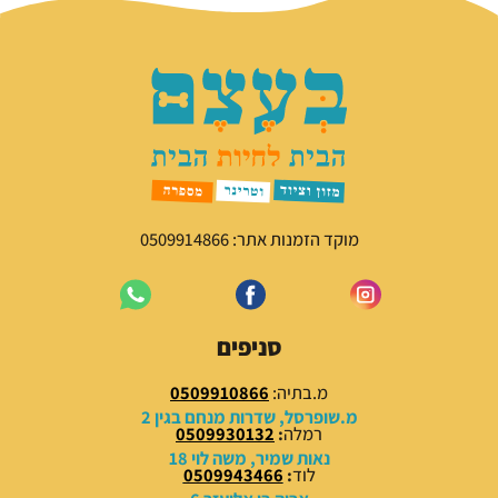
י
י
ר
ר
ה
ה
מ
נ
ק
ו
ו
כ
ר
ח
י
י
ה
ה
י
ו
מוקד הזמנות אתר: 0509914866
ה
א
:
:
5
7
9
9
סניפים
.
.
0
0
מ.בתיה:
0509910866
0
0
מ.שופרסל, שדרות מנחם בגין 2
רמלה
:
0509930132
₪
₪
נאות שמיר, משה לוי 18
לוד
:
0509943466
.
.