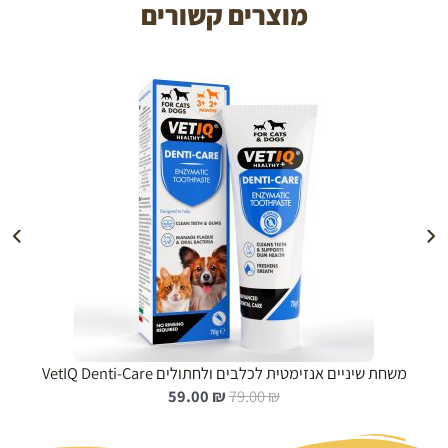
מוצרים קשורים
הוספה לעגלה
משחת שיניים אנזימטית לכלבים ולחתולים VetIQ Denti-Care
ה
ה
59.00
₪
79.00
₪
מ
מ
ח
ח