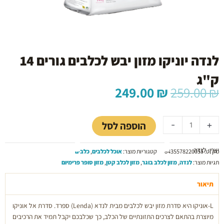
לנדה יוניקו מזון יבש לכלבים גורים 14
ק"ג
המחיר
המחיר
249.00
₪
259.00
₪
המקורי
הנוכחי
כמות
היה:
הוא:
של
249.00 ₪.
259.00 ₪.
הוספה לסל
-
+
לנדה
יוניקו
יצרן: לנדה
מזון
מק"ט:
8435578220055
קטגוריות מוצר:
אוכל לכלבים
,
כלבים
יבש
תגיות מוצר:
לנדה
,
מזון לכלב בוגר
,
מזון לכלב קטן
,
מזון סופר פרימיום
לכלבים
גורים
תיאור
14
L-אוניקו היא סדרת מזון יבש לכלבים מבית לנדא (Lenda) ספרד. סדרת אל אוניקו
ק''ג
מיוצרת בהתאם לצרכים התזונתיים של הכלב, כך שכלבכם יקבל תמיד את הרכיבים