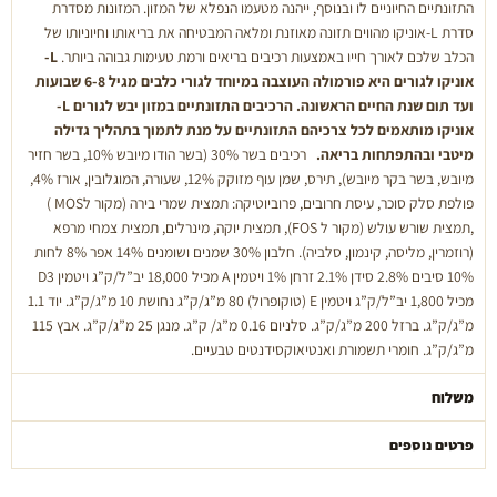
התזונתיים החיוניים לו ובנוסף, ייהנה מטעמו הנפלא של המזון. המזונות מסדרת
סדרת L-אוניקו מהווים תזונה מאוזנת ומלאה המבטיחה את בריאותו וחיוניותו של
הכלב שלכם לאורך חייו באמצעות רכיבים בריאים ורמת טעימות גבוהה ביותר.
L-
אוניקו לגורים היא פורמולה העוצבה במיוחד לגורי כלבים מגיל 6-8 שבועות
ועד תום שנת החיים הראשונה.
הרכיבים התזונתיים במזון יבש לגורים L-
אוניקו מותאמים לכל צרכיהם התזונתיים על מנת לתמוך בתהליך גדילה
מיטבי ובהתפתחות בריאה.
רכיבים בשר 30% (בשר הודו מיובש 10%, בשר חזיר
מיובש, בשר בקר מיובש), תירס, שמן עוף מזוקק 12%, שעורה, המוגלובין, אורז 4%,
פולפת סלק סוכר, עיסת חרובים, פרוביוטיקה: תמצית שמרי בירה (מקור לMOS )
,תמצית שורש עולש (מקור ל FOS), תמצית יוקה, מינרלים, תמצית צמחי מרפא
(רוזמרין, מליסה, קינמון, סלביה). חלבון 30% שמנים ושומנים 14% אפר 8% לחות
10% סיבים 2.8% סידן 2.1% זרחן 1% ויטמין A מכיל 18,000 יב”ל/ק”ג ויטמין D3
מכיל 1,800 יב”ל/ק”ג ויטמין E (טוקופרול) 80 מ”ג/ק”ג נחושת 10 מ”ג/ק”ג. יוד 1.1
מ”ג/ק”ג. ברזל 200 מ”ג/ק”ג. סלניום 0.16 מ”ג/ ק”ג. מנגן 25 מ”ג/ק”ג. אבץ 115
מ”ג/ק”ג. חומרי תשמורת ואנטיאוקסידנטים טבעיים.
משלוח
פרטים נוספים