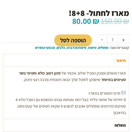
מארז לחתול- 8+8!
המחיר
המחיר
80.00
₪
150.00
₪
המקורי
הנוכחי
כמות
היה:
הוא:
של
80.00 ₪.
150.00 ₪.
הוספה לסל
-
+
מארז
קטגוריות מוצר:
חתולים
,
טיפוח
,
טיפוח והדברה
,
כלבים
,
מבצעי החודש
לחתול-
8+8!
תיאור
מארז מושלם ומפנק המכיל שילוב איכותי של
מזון רטוב מלא
ו
חטיפי בשר
טעימים במיוחד
שיספקו לחתול שלך הנאה תזונתית והרבה רגעי פינוק.
פרטי המוצרים במארז:
8 יחידות של שימור פלזיר בעל רמת טעימות גובהה המשמש גם כאוכל מלא 4
סטיקים מדהימים שחתולים אוהבים לנשנש 4 שקיות חטיפים של קטס פסט.
בתיאבון!
משלוח