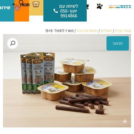
ילוג
לתוכן
חנות
עגלת
לשיחה עם
שירות
תוכן
יועץ 050-
קניות
9914866
עמוד הבית
/
חתולים
/
טיפוח והדברה
/ מארז לחתול- 8+8!
מבצע!