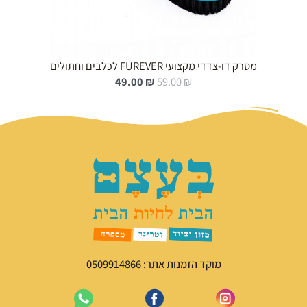
מסרק דו-צדדי מקצועי FUREVER לכלבים וחתולים
ה
ה
49.00
₪
59.00
₪
מ
מ
ח
ח
י
י
ר
ר
ה
ה
מ
נ
ק
ו
ו
כ
ר
ח
י
י
ה
ה
י
ו
מוקד הזמנות אתר: 0509914866
ה
א
:
:
4
5