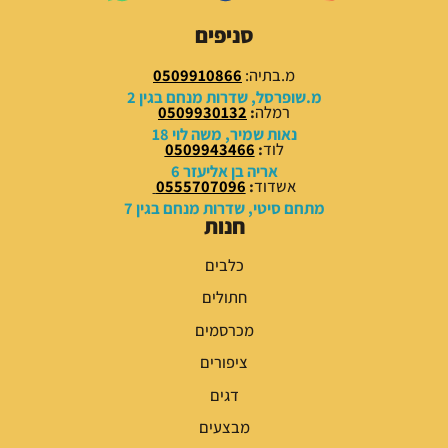
9
9
סניפים
.
.
0
0
מ.בתיה:
0509910866
0
0
מ.שופרסל, שדרות מנחם בגין 2
רמלה
:
0509930132
₪
₪
נאות שמיר, משה לוי 18
לוד
:
0509943466
.
.
אריה בן אליעזר 6
אשדוד
:
0555707096
מתחם סיטי, שדרות מנחם בגין 7
חנות
כלבים
חתולים
מכרסמים
ציפורים
דגים
מבצעים