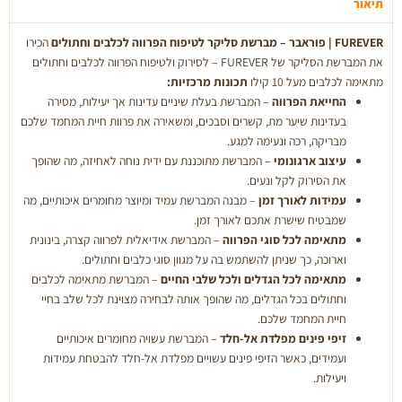
FUREVER
תיאור
FUREVER | פוראבר – מברשת סליקר לטיפוח הפרווה לכלבים וחתולים
הכירו
את המברשת הסליקר של FUREVER – לסירוק ולטיפוח הפרווה לכלבים וחתולים
מתאימה לכלבים מעל 10 קילו
תכונות מרכזיות:
החייאת הפרווה
– המברשת בעלת שיניים עדינות אך יעילות, מסירה
בעדינות שיער מת, קשרים וסבכים, ומשאירה את פרוות חיית המחמד שלכם
מבריקה, רכה ונעימה למגע.
עיצוב ארגונומי
– המברשת מתוכננת עם ידית נוחה לאחיזה, מה שהופך
את הסירוק לקל ונעים.
עמידות לאורך זמן
– מבנה המברשת עמיד ומיוצר מחומרים איכותיים, מה
שמבטיח שישרת אתכם לאורך זמן.
מתאימה לכל סוגי הפרווה
– המברשת אידיאלית לפרווה קצרה, בינונית
וארוכה, כך שניתן להשתמש בה על מגוון סוגי כלבים וחתולים.
מתאימה לכל הגדלים ולכל שלבי החיים
– המברשת מתאימה לכלבים
וחתולים בכל הגדלים, מה שהופך אותה לבחירה מצוינת לכל שלב בחיי
חיית המחמד שלכם.
זיפי פינים מפלדת אל-חלד
– המברשת עשויה מחומרים איכותיים
ועמידים, כאשר הזיפי פינים עשויים מפלדת אל-חלד להבטחת עמידות
ויעילות.