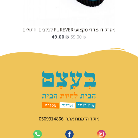
מסרק דו-צדדי מקצועי FUREVER לכלבים וחתולים
ה
ה
49.00
₪
59.00
₪
מ
מ
ח
ח
י
י
ר
ר
ה
ה
מ
נ
ק
ו
ו
כ
ר
ח
י
י
ה
ה
י
ו
מוקד הזמנות אתר: 0509914866
ה
א
:
:
4
5