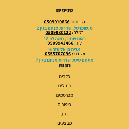
9
9
סניפים
.
.
0
0
מ.בתיה:
0509910866
0
0
מ.שופרסל, שדרות מנחם בגין 2
רמלה
:
0509930132
₪
₪
נאות שמיר, משה לוי 18
לוד
:
0509943466
.
.
אריה בן אליעזר 6
אשדוד
:
0555707096
מתחם סיטי, שדרות מנחם בגין 7
חנות
כלבים
חתולים
מכרסמים
ציפורים
דגים
מבצעים