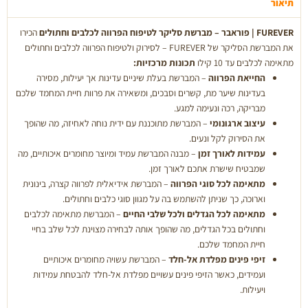
FUREVER
תיאור
FUREVER | פוראבר – מברשת סליקר לטיפוח הפרווה לכלבים וחתולים
הכירו
את המברשת הסליקר של FUREVER – לסירוק ולטיפוח הפרווה לכלבים וחתולים
מתאימה לכלבים עד 10 קילו
תכונות מרכזיות:
החייאת הפרווה
– המברשת בעלת שיניים עדינות אך יעילות, מסירה
בעדינות שיער מת, קשרים וסבכים, ומשאירה את פרוות חיית המחמד שלכם
מבריקה, רכה ונעימה למגע.
עיצוב ארגונומי
– המברשת מתוכננת עם ידית נוחה לאחיזה, מה שהופך
את הסירוק לקל ונעים.
עמידות לאורך זמן
– מבנה המברשת עמיד ומיוצר מחומרים איכותיים, מה
שמבטיח שישרת אתכם לאורך זמן.
מתאימה לכל סוגי הפרווה
– המברשת אידיאלית לפרווה קצרה, בינונית
וארוכה, כך שניתן להשתמש בה על מגוון סוגי כלבים וחתולים.
מתאימה לכל הגדלים ולכל שלבי החיים
– המברשת מתאימה לכלבים
וחתולים בכל הגדלים, מה שהופך אותה לבחירה מצוינת לכל שלב בחיי
חיית המחמד שלכם.
זיפי פינים מפלדת אל-חלד
– המברשת עשויה מחומרים איכותיים
ועמידים, כאשר הזיפי פינים עשויים מפלדת אל-חלד להבטחת עמידות
ויעילות.