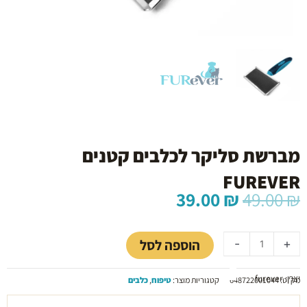
מברשת סליקר לכלבים קטנים
FUREVER
המחיר
המחיר
39.00
₪
49.00
₪
המקורי
הנוכחי
כמות
היה:
הוא:
של
39.00 ₪.
49.00 ₪.
הוספה לסל
-
+
מברשת
סליקר
יצרן: furever
לכלבים
מק"ט:
648722001044
קטגוריות מוצר:
טיפוח
,
כלבים
קטנים