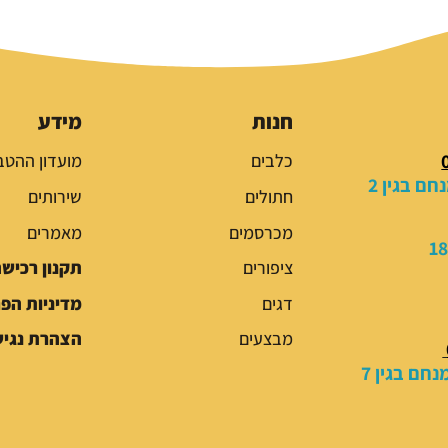
ר
ר
ה
ה
מ
נ
ק
ו
ו
כ
חנות
מידע
ר
ח
כלבים
מועדון ההטב
י
י
ם בגין 2
ה
ה
חתולים
שירותים
י
ו
מכרסמים
מאמרים
ה
א
:
:
ציפורים
תקנון רכיש
3
5
דגים
מדיניות הפ
9
9
.
.
מבצעים
הצהרת נגיש
0
0
חם בגין 7
0
0
₪
₪