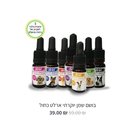
הוספה לעגלה
בושם שמן יוקרתי ארלט כחול
ה
ה
39.00
₪
59.00
₪
מ
מ
ח
ח
י
י