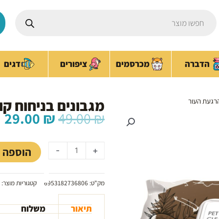
Products
search
ציפורים
הדברה
מכרסמים
דגים
מגבונים בניחוח ק
הרגעת העור
המחיר
ה
29.00
₪
49.00
₪
המקורי
ה
כמות
היה:
ה
של
₪.
49.00 ₪.
הוספה 
-
+
מגבונים
בניחוח
קוקוס
מק"ט:
6953182736806
קטגוריות מוצר:
להרגעת
העור
תיאור
משלוח