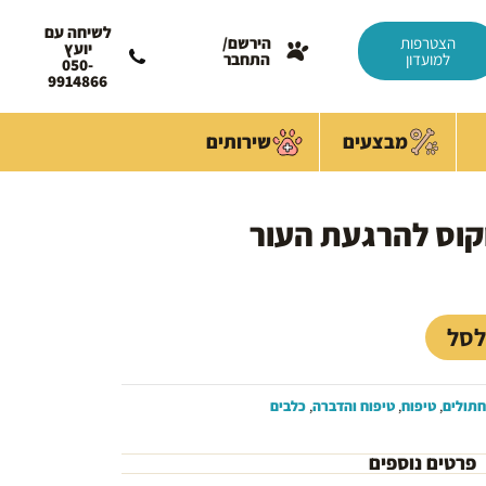
לשיחה עם
הצטרפות
הירשם/
יועץ
למועדון
התחבר
050-
9914866
מבצעים
שירותים
וקוס להרגעת העור
מחיר
נוכחי
וא:
29.00 
לסל
חתולים
,
טיפוח
,
טיפוח והדברה
,
כלבים
פרטים נוספים