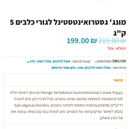
מונג' גסטרואינטסטינל לגורי כלבים 5
ק"ג
המחיר
המחיר
199.00
₪
219.00
₪
המקורי
הנוכחי
המלאי אזל
היה:
הוא:
199.00 ₪.
219.00 ₪.
יצרן: מונג'
מק"ט:
8009470081108
קטגוריות מוצר:
אוכל לכלבים
,
אוכל רפואי
,
כלבים
תגיות מוצר:
אוכל רפואי לכלבים
,
מונג
,
מזון סופר פרימיום
תיאור
Monge VetSolution Gastrointestinal Canine Puppy הוא מזון דיאטטי מלא
לגורים המנוסח להפחתת הפרעות ספיגה במעיים. מכיל תרכיז מיץ מלון לנטרול
רדיקלים חופשיים,ערמונית הסוסים לתמיכה במעיים, Xylo-oligosaccharides
XOS
(
) לשימור המיקרוביוטה של המעיים. מזון לעיכול גבוה עם כמויות גבוהות יותר
של נתרן ואשלגן.