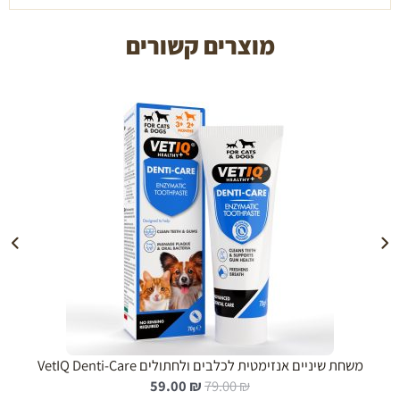
מוצרים קשורים
הוספה לעגלה
משחת שיניים אנזימטית לכלבים ולחתולים VetIQ Denti-Care
ה
ה
59.00
₪
79.00
₪