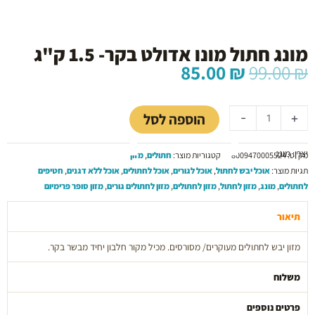
מונג חתול מונו אדולט בקר- 1.5 ק"ג
המחיר
המחיר
85.00
₪
99.00
₪
המקורי
הנוכחי
כמות
היה:
הוא:
של
85.00 ₪.
99.00 ₪.
הוספה לסל
-
+
מונג
חתול
יצרן: מונג
מונו
מק"ט:
8009470005524
קטגוריות מוצר:
חתולים
,
מזון
אדולט
תגיות מוצר:
אוכל יבש לחתול
,
אוכל לגורים
,
אוכל לחתולים
,
אוכל ללא דגנים
,
חטיפים
בקר-
לחתולים
,
מונג
,
מזון לחתול
,
מזון לחתולים
,
מזון לחתולים גורים
,
מזון סופר פרימיום
1.5
ק"ג
תיאור
מזון יבש לחתולים מעוקרים/ מסורסים. מכיל מקור חלבון יחיד מבשר בקר.
משלוח
פרטים נוספים