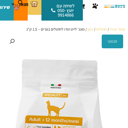
ילוג
לתוכן
חנות
עגלת
לשיחה עם
שירות
תוכן
יועץ 050-
קניות
9914866
עמוד הבית
/
חתולים
/
מזון
/ מונג' לייט הודו לחתולים בוגרים – 1.5 ק"ג
מבצע!