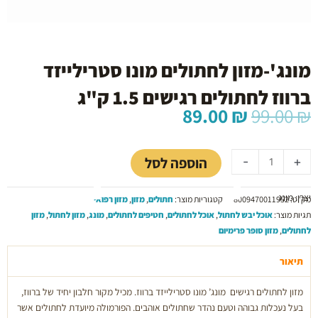
מונג'-מזון לחתולים מונו סטרילייזד
ברווז לחתולים רגישים 1.5 ק"ג
המחיר
המחיר
89.00
₪
99.00
₪
המקורי
הנוכחי
כמות
היה:
הוא:
של
89.00 ₪.
99.00 ₪.
הוספה לסל
-
+
מונג'-
מזון
יצרן: מונג
לחתולים
מק"ט:
8009470011952
קטגוריות מוצר:
חתולים
,
מזון
,
מזון רפואי
מונו
תגיות מוצר:
אוכל יבש לחתול
,
אוכל לחתולים
,
חטיפים לחתולים
,
מונג
,
מזון לחתול
,
מזון
סטרילייזד
לחתולים
,
מזון סופר פרימיום
ברווז
לחתולים
תיאור
רגישים
מזון לחתולים רגישים מונג’ מונו סטרילייזד ברווז. מכיל מקור חלבון יחיד של ברווז,
1.5
בעל נעכלות גבוהה וטעם נהדר שחתולים אוהבים. הפורמולה מיועדת לחתולים אשר
ק"ג