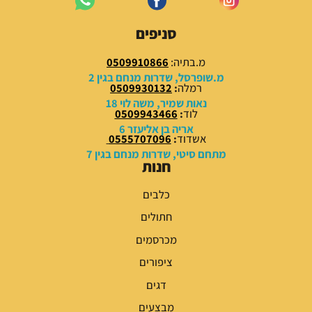
5
7
9
9
סניפים
.
.
0
0
מ.בתיה:
0509910866
0
0
מ.שופרסל, שדרות מנחם בגין 2
רמלה
:
0509930132
₪
₪
נאות שמיר, משה לוי 18
לוד
:
0509943466
.
.
אריה בן אליעזר 6
אשדוד
:
0555707096
מתחם סיטי, שדרות מנחם בגין 7
חנות
כלבים
חתולים
מכרסמים
ציפורים
דגים
מבצעים