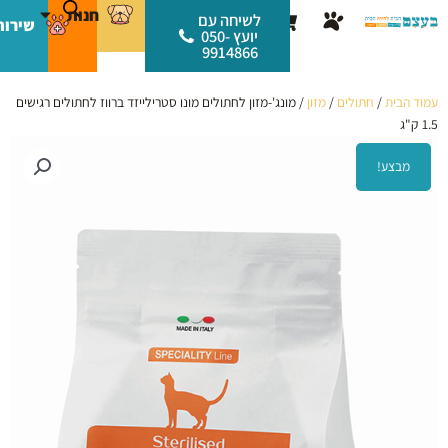
ילוג
לתוכן
חנות
עגלת
לשיחה עם
שירות
תוכן
יועץ 050-
קניות
9914866
עמוד הבית
/
חתולים
/
מזון
/ מונג'-מזון לחתולים מונו סטרילייזד ברווז לחתולים רגישים
1.5 ק"ג
מבצע!