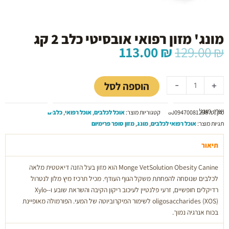
מונג' מזון רפואי אובסיטי כלב 2 קג
המחיר
המחיר
113.00
₪
129.00
₪
המקורי
הנוכחי
כמות
היה:
הוא:
של
113.00 ₪.
129.00 ₪.
הוספה לסל
-
+
מונג'
מזון
יצרן: מונג'
רפואי
מק"ט:
8009470081238
קטגוריות מוצר:
אוכל לכלבים
,
אוכל רפואי
,
כלבים
אובסיטי
תגיות מוצר:
אוכל רפואי לכלבים
,
מונג
,
מזון סופר פרימיום
כלב
2
תיאור
קג
Monge VetSolution Obesity Canine הוא מזון בעל הזנה דיאטטית מלאה
לכלבים שנוסחה להפחתת משקל הגוף העודף. מכיל תרכיז מיץ מלון לנטרול
רדיקלים חופשיים, זרעי פלנטיין לעיכוב ריקון הקיבה והשראת שובע ו-Xylo-
XOS
oligosaccharides (
) לשימור המיקרוביוטה של המעי. הפורמולה מאופיינת
בכוח אנרגיה נמוך.