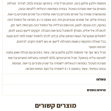
ותוספת חלבון סלמון ביצה. המזון מכיל פרה- ביוטיקה טבעית XOS, לעידוד פעילות
המעיים ובריאות מערכת העיכול. בעזרת כופתאות דנטליות ללעיסה נכונה,
מתאפשרת שמירה על שיניים וחניכיים בריאות שלמירה על שיניים וחניכיים בריאות.
בעזרת שילוב של שמנים טבעיים מן החי, כמו אומגה 3 ו-6, הפרווה של החתול הינה
בוהקת, רכה ונעימה למגע, והרגשתו הכללית של החתול הינה מובטחת לאור זמן.
להאכלה אידיאלית, מומלץ להסתכל בהוראות הטבלה. זקוקים לייעוץ בנוגע למזון
לחתולים מעוקרים? הצוות המיומן שלנו בכלבו לכלב ולחתול ישמח לתת לכם מענה
בכל שאלה! התקשרו בשעות הפעילות לייעוץ או גשו לסניף הקרוב לביתכם.
יתרונות המוצר
מכיל בשר עוף טרי ותוספת חלבון סלמון וביצה. עשיר בסיבים עם תכולת שומן נמוכה
למניעת עלייה במשקל. מכיל פרהביוטיקה XOS לתמיכה בפעילות המעיים ובריאות
מערכת העיכול. כופתיות דנטאליות לשמירה על שיניין וחניכיים בריאות. טעימות
גבוהה במיוחד. עשיר באומגה 3 ו 6 לשמירה על העור וטיפוח הפרווה.
משלוח
פרטים נוספים
מוצרים קשורים