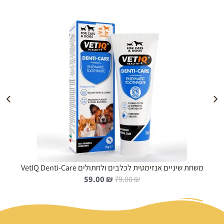
הוספה לעגלה
משחת שיניים אנזימטית לכלבים ולחתולים VetIQ Denti-Care
ה
ה
59.00
₪
79.00
₪
מ
מ
ח
ח
י
י
ר
ר