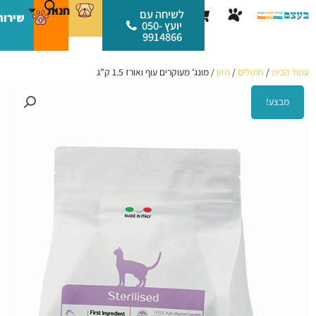
ילוג
לתוכן
חנות
עגלת
לשיחה עם
שירות
תוכן
יועץ 050-
קניות
9914866
עמוד הבית
/
חתולים
/
מזון
/ מונג’ מעוקרים עוף ואורז 1.5 ק”ג
מבצע!