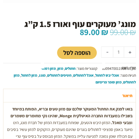
מונג’ מעוקרים עוף ואורז 1.5 ק”ג
המחיר
המחיר
89.00
₪
99.00
₪
המקורי
הנוכחי
כמות
היה:
הוא:
של
89.00 ₪.
99.00 ₪.
הוספה לסל
-
+
מונג’
מעוקרים
יצרן: מונג
עוף
מק"ט:
8009470011938
קטגוריות מוצר:
חתולים
,
מזון
,
מזון רפואי
ואורז
תגיות מוצר:
אוכל יבש לחתול
,
אוכל לחתולים
,
חטיפים לחתולים
,
מונג
,
מזון לחתול
,
מזון
1.5
לחתולים
,
מזון סופר פרימיום
ק”ג
תיאור
בואו לפנק את החתול המעוקר שלכם עם מזון טעים ובריא, הפותח במיוחד
בשבילו במעבדות החברה האיטלקית
Monge
, שהינו נקי מחומרים משמרים
וצבעי מאכל.
המזון היבש והטעים, שפותח במעבדות המזון של חברת מונג, הינו
מיועד באופן ספציפי לחתולים בוגרים שהינם מעוקרים, הזקוקים למזון עשיר בסיבים
עם תכולת שומן נמוכה למניעת עלייה במשקל. המזון מבוסס על בסיס עוף טרי