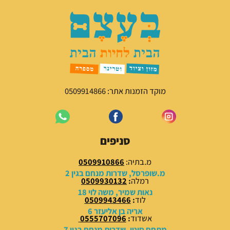
ה
ה
מ
נ
ק
ו
ו
כ
ר
ח
י
י
ה
ה
י
ו
מוקד הזמנות אתר: 0509914866
ה
א
:
:
5
7
9
9
סניפים
.
.
0
0
מ.בתיה:
0509910866
0
0
מ.שופרסל, שדרות מנחם בגין 2
רמלה
:
0509930132
₪
₪
נאות שמיר, משה לוי 18
לוד
:
0509943466
.
.
אריה בן אליעזר 6
אשדוד
:
0555707096
מתחם סיטי, שדרות מנחם בגין 7