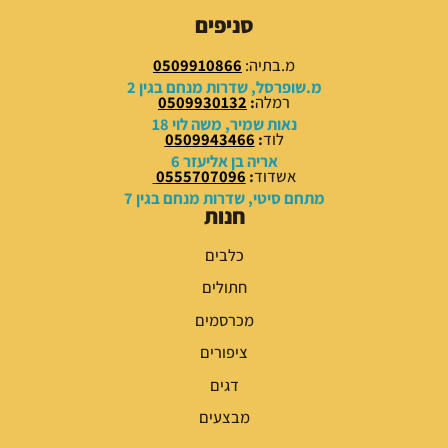
9
9
סניפים
.
.
0
0
מ.בתיה:
0509910866
0
0
מ.שופרסל, שדרות מנחם בגין 2
רמלה
:
0509930132
₪
₪
נאות שמיר, משה לוי 18
לוד
:
0509943466
.
.
אריה בן אליעזר 6
אשדוד
:
0555707096
מתחם סיטי, שדרות מנחם בגין 7
חנות
כלבים
חתולים
מכרסמים
ציפורים
דגים
מבצעים