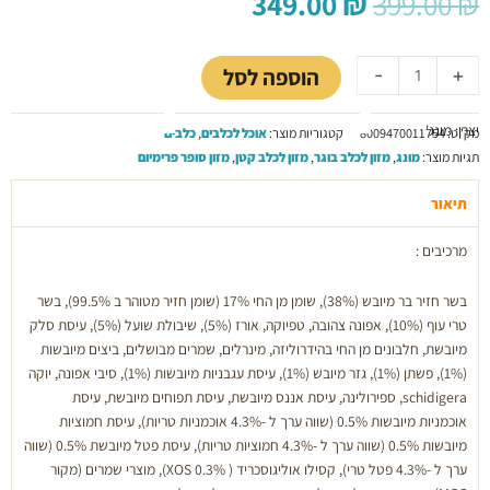
המחיר
המחיר
349.00
₪
399.00
₪
המקורי
הנוכחי
כמות
היה:
הוא:
של
349.00 ₪.
399.00 ₪.
הוספה לסל
-
+
מונג’
12
יצרן: מונג'
ק”ג
מק"ט:
8009470011754
קטגוריות מוצר:
אוכל לכלבים
,
כלבים
מזון
תגיות מוצר:
מונג
,
מזון לכלב בוגר
,
מזון לכלב קטן
,
מזון סופר פרימיום
יבש
לכלבים
תיאור
בוגרים
מרכיבים :
בטעם
חזיר
בר
בשר חזיר בר מיובש (38%), שומן מן החי 17% (שומן חזיר מטוהר ב 99.5%), בשר
טרי עוף (10%), אפונה צהובה, טפיוקה, אורז (5%), שיבולת שועל (5%), עיסת סלק
מיובשת, חלבונים מן החי בהידרוליזה, מינרלים, שמרים מבושלים, ביצים מיובשות
(1%), פשתן (1%), גזר מיובש (1%), עיסת עגבניות מיובשות (1%), סיבי אפונה, יוקה
schidigera, ספירולינה, עיסת אננס מיובשת, עיסת תפוחים מיובשת, עיסת
אוכמניות מיובשות 0.5% (שווה ערך ל -4.3% אוכמניות טריות), עיסת חמוציות
מיובשות 0.5% (שווה ערך ל -4.3% חמוציות טריות), עיסת פטל מיובשת 0.5% (שווה
ערך ל -4.3% פטל טרי), קסילו אוליגוסכריד ( XOS 0.3%), מוצרי שמרים (מקור