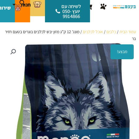
ילוג
לתוכן
חנות
עגלת
לשיחה עם
שירות
תוכן
יועץ 050-
קניות
9914866
עמוד הבית
/
כלבים
/
אוכל לכלבים
/ מונג’ 12 ק”ג מזון יבש לכלבים בוגרים בטעם חזיר
בר
מבצע!