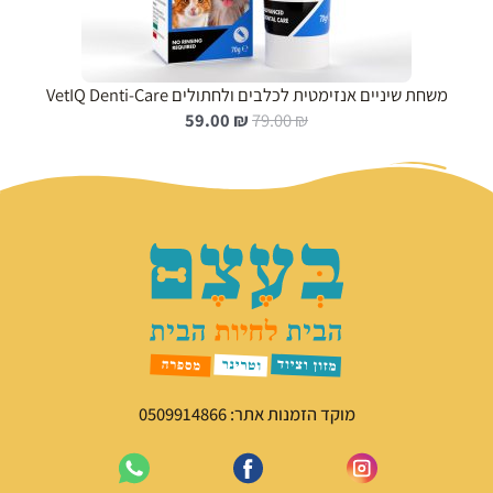
משחת שיניים אנזימטית לכלבים ולחתולים VetIQ Denti-Care
ה
ה
59.00
₪
79.00
₪
מ
מ
ח
ח
י
י
ר
ר
ה
ה
מ
נ
ק
ו
ו
כ
ר
ח
י
י
ה
ה
י
ו
מוקד הזמנות אתר: 0509914866
ה
א
:
:
5
7