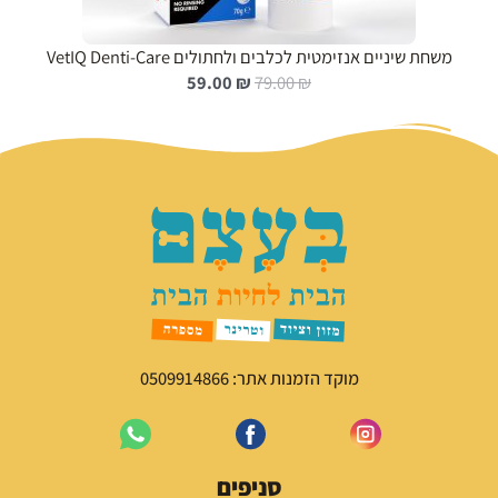
משחת שיניים אנזימטית לכלבים ולחתולים VetIQ Denti-Care
ה
ה
59.00
₪
79.00
₪
מ
מ
ח
ח
י
י
ר
ר
ה
ה
מ
נ
ק
ו
ו
כ
ר
ח
י
י
ה
ה
י
ו
מוקד הזמנות אתר: 0509914866
ה
א
:
:
5
7
9
9
סניפים
.
.