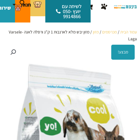
ילוג
לתוכן
חנות
עגלת
לשיחה עם
שירות
תוכן
יועץ 050-
קניות
9914866
עמוד הבית
/
מכרסמים
/
מזון
/ מזון יבש מלא לארנבות 1 ק"ג ורסלה לאגה Varsele-
Laga
מבצע!