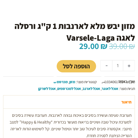
מזון יבש מלא לארנבות 1 ק"ג ורסלה
לאגה Varsele-Laga
המחיר
המחיר
29.00
₪
39.00
₪
המקורי
הנוכחי
כמות
היה:
הוא:
של
29.00 ₪.
39.00 ₪.
הוספה לסל
-
+
מזון
יבש
יצרן: ביופט
מלא
מק"ט:
5410340617014
קטגוריות מוצר:
מזון
,
מכרסמים
לארנבות
תגיות מוצר:
אוכל לאוגר
,
אוכל לארנב
,
אוכל למכרסמים
,
אוכל לשרקן
1
ק"ג
תיאור
ורסלה
תערובת טעימה ועשירה בסיבים באיכות גבוהה לארנבות. תערובת עשירה בסיבים
לאגה
למערכת עיכול טובה ושיניים בריאות מועשר בכדורית “Happy & Healthy” למצב
Varsele-
מיטבי. אקסטרה סיבים לעיכול טוב יותר וטיפול שיניים. קל לשימוש הודות לאריזה
Laga
הטרייה הניתנת לסגירה חוזרת.