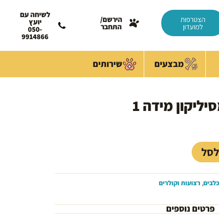
לשיחה עם
הצטרפות
הירשם/
יועץ
למועדון
התחבר
050-
9914866
מבצעים
שירותים
ליקון מידה 1
מחיר
נוכחי
וא:
40.00 
לסל
לבים
,
רצועות וקולרים
פרטים נוספים