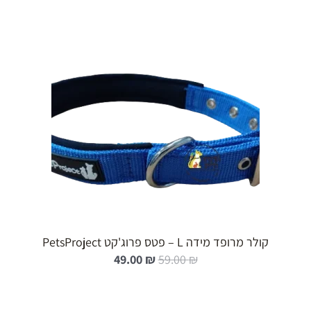
הוספה לעגלה
קולר מרופד מידה L – פטס פרוג'קט PetsProject
ה
ה
49.00
₪
59.00
₪
מ
מ
ח
ח
י
י