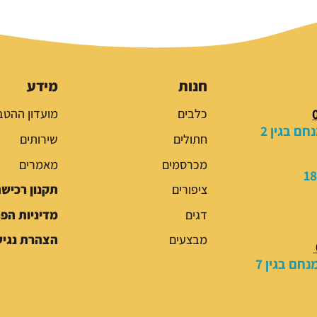
ר
ר
ה
ה
מ
נ
ק
ו
ו
כ
חנות
מידע
ר
ח
כלבים
מועדון ההטב
י
י
ם בגין 2
ה
ה
חתולים
שירותים
י
ו
מכרסמים
מאמרים
ה
א
:
:
ציפורים
תקנון רכיש
4
5
דגים
מדיניות הפ
9
9
.
.
מבצעים
הצהרת נגיש
0
0
חם בגין 7
0
0
₪
₪