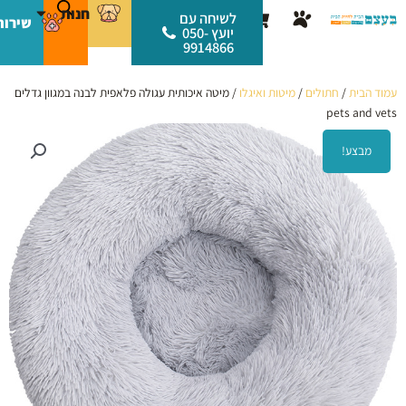
ילוג
לתוכן
חנות
עגלת
לשיחה עם
שירות
תוכן
יועץ 050-
קניות
9914866
עמוד הבית
/
חתולים
/
מיטות ואיגלו
/ מיטה איכותית עגולה פלאפית לבנה במגוון גדלים
pets and vets
מבצע!