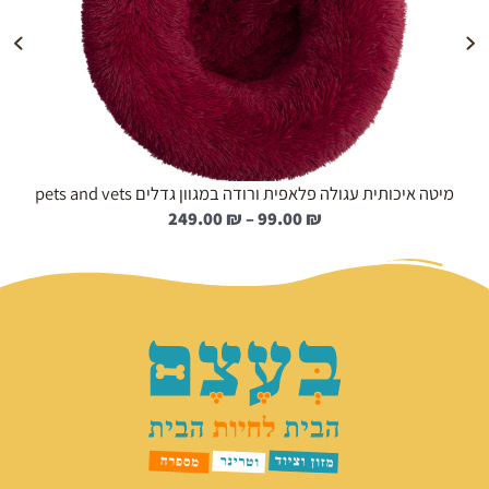
הוספה לעגלה
מיטה איכותית עגולה פלאפית ורודה במגוון גדלים pets and vets
ט
249.00
₪
–
99.00
₪
ו
ו
ח
מ
ח
י
ר
י
ם
: