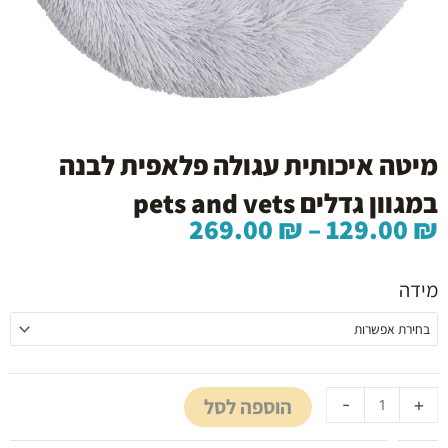
מיטה איכותית עגולה פלאפית לבנה
במגוון גדלים pets and vets
טווח
269.00
₪
–
129.00
₪
מחירים:
כמות
של
מידה
עד
מיטה
איכותית
עגולה
פלאפית
לבנה
הוספה לסל
-
+
במגוון
גדלים