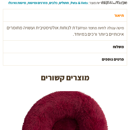
pets
יצרן: PETS&VETS
מק"ט:
ללא
קטגוריות מוצר:
Pets & Vets
,
חתולים
,
כלבים
,
מזרנים ומיטות
,
מיטות ואיגלו
and
vets
תיאור
יועדת לנוחות אולטימטיבית ועשויה מחומרים
מיטה עגולה לחיות מחמד המ
איכותיים ביותר ורכים במיוחד.
משלוח
פרטים נוספים
מוצרים קשורים