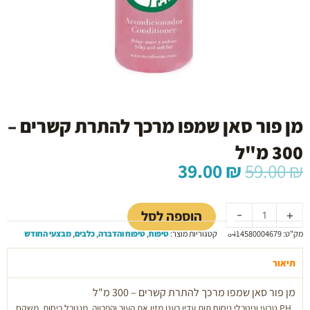
מן פור סאן שמפו מרכך להתרת קשרים –
300 מ"ל
המחיר
המחיר
39.00
₪
59.00
₪
המקורי
הנוכחי
כמות
היה:
הוא:
של
39.00 ₪.
59.00 ₪.
הוספה לסל
-
+
מן
מק"ט:
8414580004679
קטגוריות מוצר:
טיפוח
,
טיפוח והדברה
,
כלבים
,
מבצעי החודש
פור
סאן
תיאור
שמפו
מרכך
מן פור סאן שמפו מרכך להתרת קשרים – 300 מ"ל
להתרת
PH טבעי וניטרלי ניחוח תות עדין רענן מזין את העור והפרווה, מנטרל ריחות, משקם