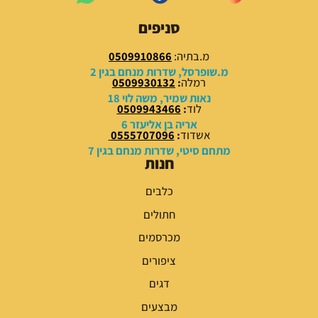
5
6
5
0
סניפים
.
.
0
0
מ.בתיה:
0509910866
0
0
מ.שופרסל, שדרות מנחם בגין 2
רמלה
:
0509930132
₪
₪
נאות שמיר, משה לוי 18
לוד
:
0509943466
.
.
אריה בן אליעזר 6
אשדוד
:
0555707096
מתחם סיטי, שדרות מנחם בגין 7
חנות
כלבים
חתולים
מכרסמים
ציפורים
דגים
מבצעים