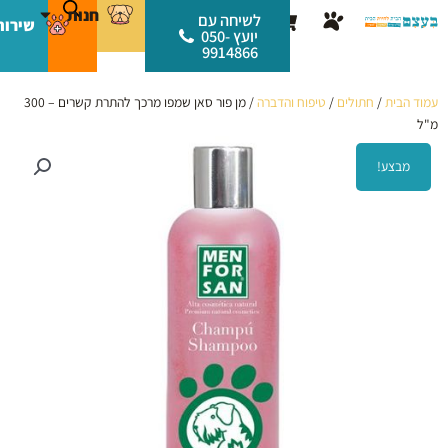
ילוג
לתוכן
חנות
עגלת
לשיחה עם
שירות
תוכן
יועץ 050-
קניות
9914866
עמוד הבית
/
חתולים
/
טיפוח והדברה
/ מן פור סאן שמפו מרכך להתרת קשרים – 300
מ"ל
מבצע!