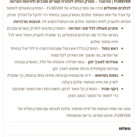
FUREVER | פוראבר – מסרק הפלא להתרת קשרים וסבכים ולטיפוח הפרווה
לכלבים וחתולים
הכירו את מסרק הפלא של FUREVER – הפתרון המושלם לטיפוח
קל ויעיל של חיות המחמד שלכם! המסרק עוצב במיוחד כדי להקל על תהליך סירוק
הפרווה ולהעניק לחיית המחמד שלכם את הטיפול המגיע לה.
תכונות מרכזיות:
פתרון מעולה לכל סוגי הפרווה
– המסרק מתאים לסירוק קשרים וסבכים
בפרווה של כל סוגי הכלבים והחתולים, כך שתוכלו להעניק טיפול אישי לכל
חיית מחמד שלכם.
ראש כפול
– המסרק כולל ראש כפול שמבטיח הסרה ודילול יעיל במיוחד
של הפרווה, מה שהופך את הסירוק לקל ומהיר.
עמידות לאורך זמן
– עשוי מפלדה איכותית אל-חלד, המסרק מבטיח
עמידות מקסימלית ויכולת שימוש לאורך זמן.
נוחות בשימוש
– ידית ארגונומית מבטיחה אחיזה נוחה ובטוחה, כך שתוכלו
לסרק את חיית המחמד שלכם בקלות.
ניקוי מהיר
– המסרק קל מאוד לניקוי, פשוט הסירו את השיער שהצטבר
כדי לשמור על המוצר במצב מצוין.
הפכו את חווית הטיפוח של חיית המחמד שלכם לנעימה עם מסרק הפלא של
FUREVER, ותיהנו מפרווה בריאה ומטופחת!
משלוח