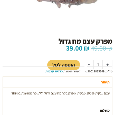
מפרק עצם מח גדול
המחיר
המחיר
39.00
₪
49.00
₪
המקורי
הנוכחי
כמות
היה:
הוא:
של
39.00 ₪.
49.00 ₪.
הוספה לסל
-
+
מפרק
מק"ט:
7290019835349
קטגוריות מוצר:
כלבים
,
עצמות
עצם
מח
תיאור
גדול
עצם ענקית 100% טבעית. מפרק בקר מח עצם גדול. ללעיסה ממושכת במיוחד.
משלוח