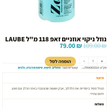
נוזל ניקוי אוזניים זאפ 118 מ"ל LAUBE
המחיר
המחיר
79.00
₪
109.00
₪
המקורי
הנוכחי
כמות
היה:
הוא:
של
79.00 ₪.
109.00 ₪.
הוספה לסל
-
+
נוזל
מק"ט:
757054303310
קטגוריות מוצר:
חתולים
,
טיפוח
,
טיפוח והדברה
,
כלבים
ניקוי
אוזניים
תיאור
זאפ
118
הנוזל מסיר ביסודיות את הלכלוך, אבק ושעווה שהצטברו באזני הכלב וגם מונע
מ"ל
זיהום עתידי.
LAUBE
משלוח