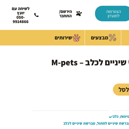
לשיחה עם
הצטרפות
הירשם/
יועץ
למועדון
התחבר
050-
9914866
מבצעים
שירותים
יים לכלב – M-pets
מחיר
נוכחי
וא:
25.00 
לסל
יפוח
,
כלבים
רשת שיניים לחתול
,
מברשת שיניים לכלב