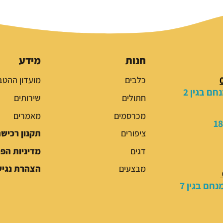
ר
ר
ה
ה
מ
נ
ק
ו
ו
כ
חנות
מידע
ר
ח
כלבים
מועדון ההטב
י
י
ם בגין 2
ה
ה
חתולים
שירותים
י
ו
מכרסמים
מאמרים
ה
א
:
:
ציפורים
תקנון רכיש
5
7
דגים
מדיניות הפ
9
9
.
.
מבצעים
הצהרת נגיש
0
0
חם בגין 7
0
0
₪
₪