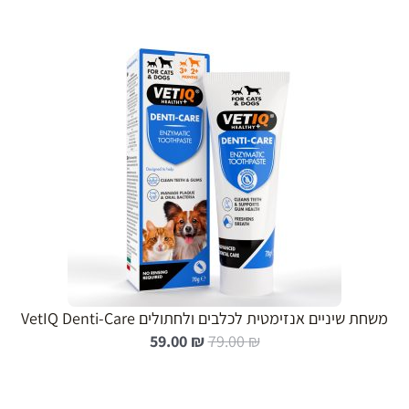
הוספה לעגלה
משחת שיניים אנזימטית לכלבים ולחתולים VetIQ Denti-Care
ה
ה
59.00
₪
79.00
₪
מ
מ
ח
ח
י
י