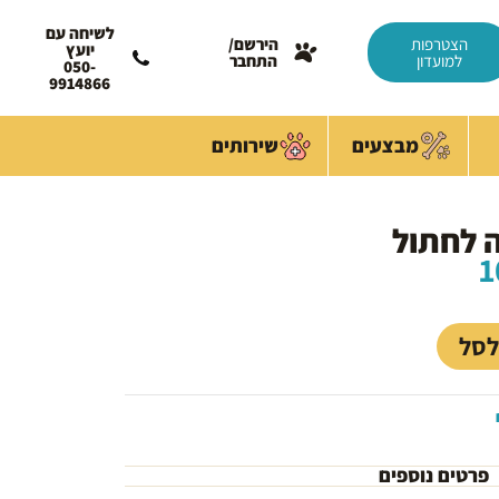
לשיחה עם
הצטרפות
הירשם/
יועץ
למועדון
התחבר
050-
9914866
מבצעים
שירותים
ה לחתול
המחיר
1
הנוכחי
הוא:
100.00 ₪.
לסל
פרטים נוספים