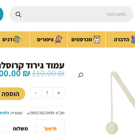
Products
search
ציפורים
הדברה
מכרסמים
דגים
עמוד גירוד קרוסל
המחיר
00.00
₪
110.00
₪
המקורי
כמות
היה:
של
110.00 ₪.
הוספה 
-
+
עמוד
גירוד
קרוסלה
מק"ט:
8290023623498
קטגוריה:
כלבים
לחתול
תיאור
משלוח