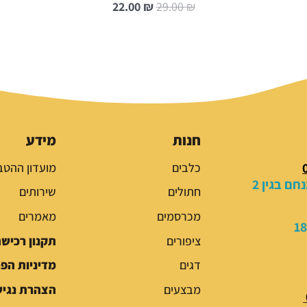
ה
ה
22.00
₪
29.00
₪
מ
מ
ח
ח
י
י
ר
ר
ה
ה
מ
נ
ק
ו
ו
כ
חנות
מידע
ר
ח
כלבים
מועדון ההטב
י
י
ם בגין 2
ה
ה
חתולים
שירותים
י
ו
מכרסמים
מאמרים
ה
א
:
:
ציפורים
תקנון רכיש
2
2
דגים
מדיניות הפ
2
9
.
.
מבצעים
הצהרת נגיש
0
0