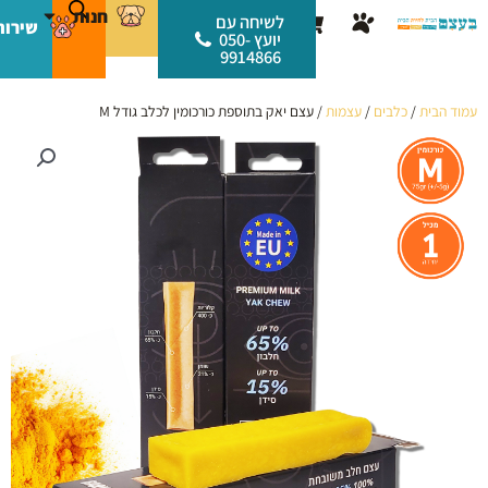
ילוג
לתוכן
חנות
עגלת
לשיחה עם
שירות
תוכן
יועץ 050-
קניות
9914866
עמוד הבית
/
כלבים
/
עצמות
/ עצם יאק בתוספת כורכומין לכלב גודל M