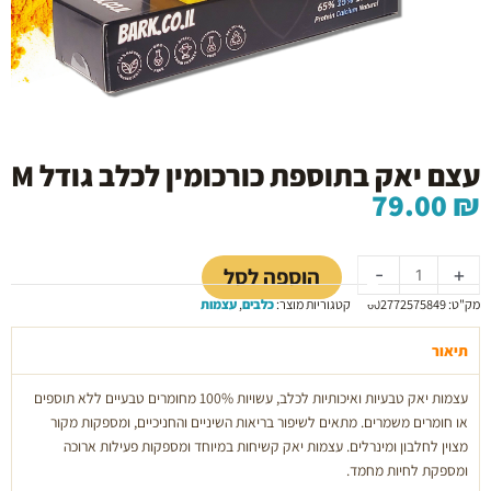
עצם יאק בתוספת כורכומין לכלב גודל M
79.00
₪
כמות
של
הוספה לסל
-
+
עצם
מק"ט:
602772575849
קטגוריות מוצר:
כלבים
,
עצמות
יאק
בתוספת
תיאור
כורכומין
לכלב
עצמות יאק טבעיות ואיכותיות לכלב, עשויות 100% מחומרים טבעיים ללא תוספים
גודל
או חומרים משמרים. מתאים לשיפור בריאות השיניים והחניכיים, ומספקות מקור
M
מצוין לחלבון ומינרלים. עצמות יאק קשיחות במיוחד ומספקות פעילות ארוכה
ומספקת לחיות מחמד.