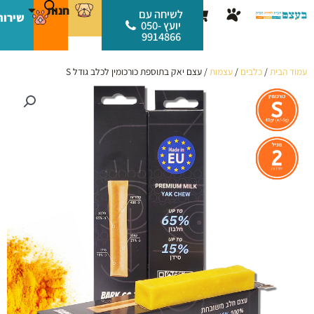
ילוג
לתוכן
חנות
עגלת
לשיחה עם
שירות
תוכן
יועץ 050-
קניות
9914866
עמוד הבית
/
כלבים
/
עצמות
/ עצם יאק בתוספת כורכומין לכלב גודל S