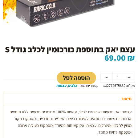
עצם יאק בתוספת כורכומין לכלב גודל S
69.00
₪
כמות
של
הוספה לסל
-
+
עצם
מק"ט:
602772575832
קטגוריות מוצר:
כלבים
,
עצמות
יאק
בתוספת
תיאור
כורכומין
לכלב
עצמות יאק טבעיות ואיכותיות לכלב, עשויות 100% מחומרים טבעיים ללא תוספים
גודל
או חומרים משמרים. מתאים לשיפור בריאות השיניים והחניכיים, ומספקות מקור
S
מצוין לחלבון ומינרלים. עצמות יאק קשיחות במיוחד ומספקות פעילות ארוכה
ומספקת לחיות מחמד.