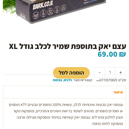
עצם יאק בתוספת שמיר לכלב גודל XL
69.00
₪
כמות
של
הוספה לסל
-
+
עצם
מק"ט:
602772575825
קטגוריות מוצר:
כלבים
,
עצמות
יאק
בתוספת
תיאור
שמיר
לכלב
עצמות יאק טבעיות ואיכותיות לכלב, עשויות 100% מחומרים טבעיים ללא תוספים
גודל
או חומרים משמרים. מתאים לשיפור בריאות השיניים והחניכיים, ומספקות מקור
XL
מצוין לחלבון ומינרלים. עצמות יאק קשיחות במיוחד ומספקות פעילות ארוכה
ומספקת לחיות מחמד.