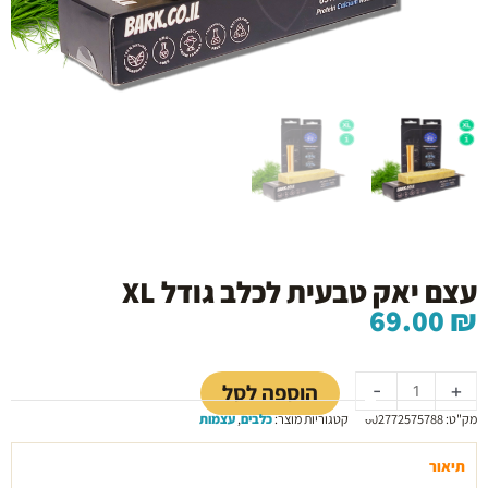
עצם יאק טבעית לכלב גודל XL
69.00
₪
כמות
של
הוספה לסל
-
+
עצם
מק"ט:
602772575788
קטגוריות מוצר:
כלבים
,
עצמות
יאק
טבעית
תיאור
לכלב