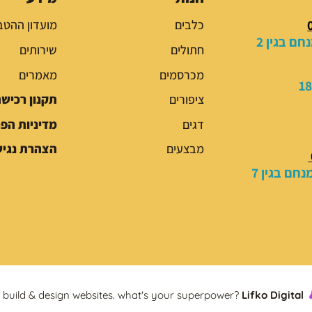
כלבים
מועדון ההטב
ם בגין 2
חתולים
שירותים
מכרסמים
מאמרים
ציפורים
תקנון רכיש
דגים
מדיניות הפ
מבצעים
הצהרת נגיש
חם בגין 7
build & design websites. what's your superpower?
Lifko Digital