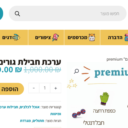
Products
search
ציפורים
הדברה
מכרסמים
דגים
ערכת חבילת גורים "פרי
prem
המחיר
9.00
₪
1,000.00
₪
המקורי
כמות
היה:
של
00.00 ₪.
הוספה 
-
+
ערכת
חבילת
גורים
קטגוריות מוצר:
אוכל לכלבים
,
חבילות ערכו
"פרימיום"
ומיטות
premium
תגיות מוצר:
חתולים
,
מגרדת