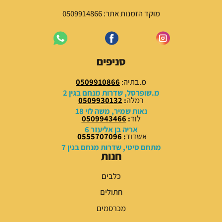
ה
ה
י
ו
מוקד הזמנות אתר: 0509914866
ה
א
:
:
5
6
9
9
סניפים
.
.
0
0
מ.בתיה:
0509910866
0
0
מ.שופרסל, שדרות מנחם בגין 2
רמלה
:
0509930132
₪
₪
נאות שמיר, משה לוי 18
לוד
:
0509943466
.
.
אריה בן אליעזר 6
אשדוד
:
0555707096
מתחם סיטי, שדרות מנחם בגין 7
חנות
כלבים
חתולים
מכרסמים