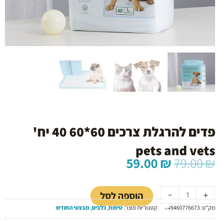
פדים להרגלת צרכים 60*60 40 יח'
pets and vets
המחיר
המחיר
59.00
₪
79.00
₪
המקורי
הנוכחי
כמות
היה:
הוא:
של
59.00 ₪.
79.00 ₪.
הוספה לסל
-
+
פדים
מק"ט:
749460776673
קטגוריות מוצר:
טיפוח
,
כלבים
,
מבצעי החודש
להרגלת
צרכים