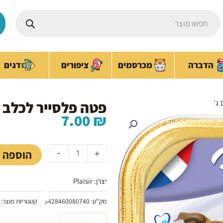
Products
search
ציפורים
הדברה
מכרסמים
דגים
פטה פלסייר לכלב בטעם
7.00
₪
כמות
של
הוספה 
-
+
פטה
פלסייר
יצרן: Plaisir
לכלב
בטעם
מק"ט:
3428460080740
קטגוריות מוצר:
עוף
150