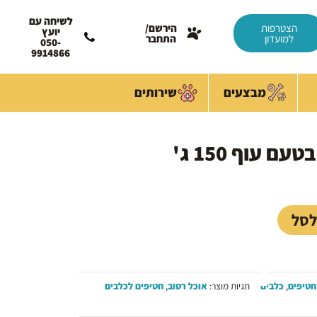
לשיחה עם
הצטרפות
הירשם/
יועץ
למועדון
התחבר
050-
9914866
מבצעים
שירותים
 עוף 150 ג'
לסל
חטיפים
,
כלבים
תגיות מוצר:
אוכל רטוב
,
חטיפים לכלבים