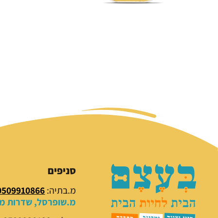
סניפים
מ.בתיה:
0509910866
מ.שופרסל, שדרות מנח