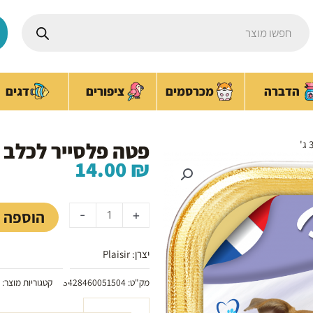
Products
search
ציפורים
הדברה
מכרסמים
דגים
פטה פלסייר לכלב בטעם
14.00
₪
כמות
של
הוספה 
-
+
פטה
פלסייר
יצרן: Plaisir
לכלב
בטעם
מק"ט:
3428460051504
קטגוריות מוצר:
עוף
300