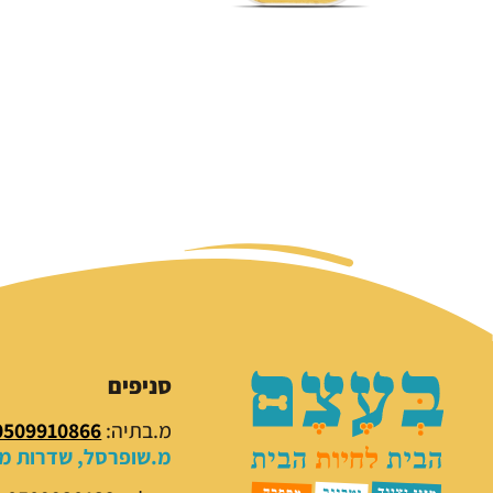
סניפים
מ.בתיה:
0509910866
מ.שופרסל, שדרות מנח