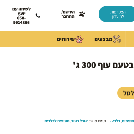
לשיחה עם
הצטרפות
הירשם/
יועץ
למועדון
התחבר
050-
9914866
מבצעים
שירותים
 עוף 300 ג'
לסל
חטיפים
,
כלבים
תגיות מוצר:
אוכל רטוב
,
חטיפים לכלבים