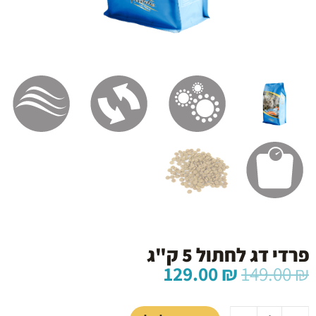
פרדי דג לחתול 5 ק"ג
המחיר
המחיר
129.00
₪
149.00
₪
המקורי
הנוכחי
כמות
היה:
הוא:
של