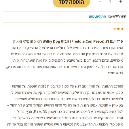
129.00 ₪.
149.00 ₪.
הוספה לסל
-
+
פרדי
דג
יצרן: צמפאו
לחתול
קטגוריות מוצר:
חתולים
,
מזון
5
ק"ג
תיאור
פרדי עם דג (Freddie Con Pesce) מבית Wilky Dog
הוא מזון מלא ומאוזן
המותאם במיוחד לצרכים התזונתיים של חתולים בוגרים מכל הגזעים, בין אם הם
מבלים את זמנם בבית ובין אם בחוץ. הנוסחה הייחודית של המזון משלבת רכיבים
איכותיים, ובהם חלבוני דגים ובשר מיובשים המעניקים את מנת האנרגיה היומית
הדרושה לחתול, לצד שמן סלמון עשיר וחומצות שומן התורמות למראה פרווה מבריק,
בריא וחיוני.
ההרכב התזונתי של המזון שם דגש על עיכול קל ובטוח בזכות תוספת של פולפת
סלק וצמחי מרפא כמו יוקה ורודיולה, המסייעים לתפקוד תקין של מערכת העיכול
ולצמצום ריחות. כדי להבטיח בריאות מיטבית ארוכת טווח, הפורמולה מועשרת
בטאורין – חומצת אמינו חיונית לשמירה על חדות הראייה ותפקוד הלב של החתול –
לצד קומפלקס עשיר של ויטמינים ומינרלים כגון ויטמין A, D3 ו-E, אבץ, ברזל
וסלניום המחזקים את מערכת החיסון הטבעית ומסייעים בשמירה על משקל גוף
אופטימלי. הכופתאות הדו-צבעוניות מציעות חוויית אכילה טעימה ומזינה בכל ארוחה