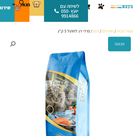
ילוג
לתוכן
חנות
עגלת
לשיחה עם
שירות
תוכן
יועץ 050-
קניות
9914866
עמוד הבית
/
חתולים
/
מזון
/ פרדי דג לחתול 5 ק"ג
מבצע!