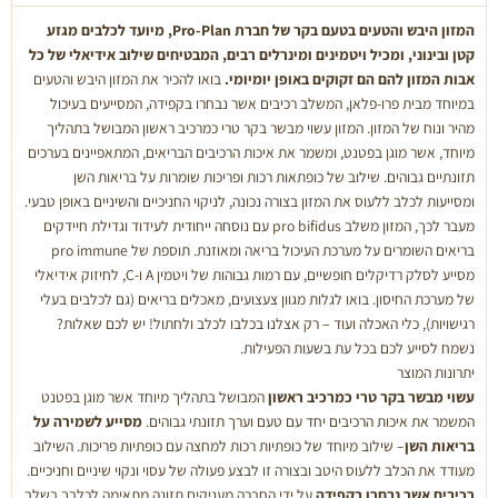
המזון היבש והטעים בטעם בקר של חברת Pro-Plan, מיועד לכלבים מגזע
קטן ובינוני, ומכיל ויטמינים ומינרלים רבים, המבטיחים שילוב אידיאלי של כל
אבות המזון להם הם זקוקים באופן יומיומי.
בואו להכיר את המזון היבש והטעים
במיוחד מבית פרו-פלאן, המשלב רכיבים אשר נבחרו בקפידה, המסייעים בעיכול
מהיר ונוח של המזון. המזון עשוי מבשר בקר טרי כמרכיב ראשון המבושל בתהליך
מיוחד, אשר מוגן בפטנט, ומשמר את איכות הרכיבים הבריאים, המתאפיינים בערכים
תזונתיים גבוהים. שילוב של כופתאות רכות ופריכות שומרות על בריאות השן
ומסייעות לכלב ללעוס את המזון בצורה נכונה, לניקוי החניכיים והשיניים באופן טבעי.
מעבר לכך, המזון משלב pro bifidus עם נוסחה ייחודית לעידוד וגדילת חיידקים
בריאים השומרים על מערכת העיכול בריאה ומאוזנת. תוספת של pro immune
מסייע לסלק רדיקלים חופשיים, עם רמות גבוהות של ויטמין A ו-C, לחיזוק אידיאלי
של מערכת החיסון. בואו לגלות מגוון צעצועים, מאכלים בריאים (גם לכלבים בעלי
רגישויות), כלי האכלה ועוד – רק אצלנו בכלבו לכלב ולחתול! יש לכם שאלות?
נשמח לסייע לכם בכל עת בשעות הפעילות.
יתרונות המוצר
עשוי מבשר בקר טרי כמרכיב ראשון
המבושל בתהליך מיוחד אשר מוגן בפטנט
המשמר את איכות הרכיבים יחד עם טעם וערך תזונתי גבוהים.
מסייע לשמירה על
בריאות השן
– שילוב מיוחד של כופתיות רכות למחצה עם כופתיות פריכות. השילוב
מעודד את הכלב ללעוס היטב ובצורה זו לבצע פעולה של עסוי ונקוי שיניים וחניכיים.
רכיבים אשר נבחרו בקפידה
על ידי החברה מעניקים תזונה מתאימה לכלבך בשלב