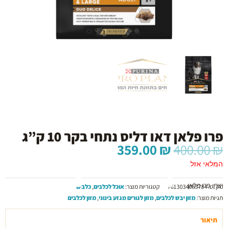
פרו פלאן דאו דליס נתחי בקר 10 ק”ג
המחיר
המחיר
359.00
₪
400.00
₪
המקורי
הנוכחי
המלאי אזל
היה:
הוא:
359.00 ₪.
400.00 ₪.
יצרן: פרו פלאן
מק"ט:
7613034083784
קטגוריות מוצר:
אוכל לכלבים
,
כלבים
תגיות מוצר:
מזון יבש לכלבים
,
מזון לגורים מגזע בינוני
,
מזון לכלבים
תיאור