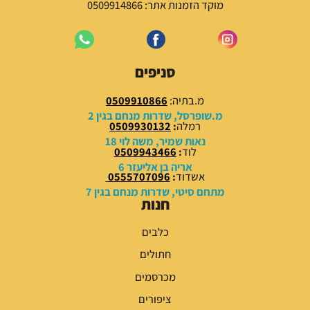
י
ו
מוקד הזמנות אתר: 0509914866
ה
א
:
:
5
7
9
9
סניפים
.
.
0
0
מ.בתיה:
0509910866
0
0
מ.שופרסל, שדרות מנחם בגין 2
רמלה
:
0509930132
₪
₪
נאות שמיר, משה לוי 18
לוד
:
0509943466
.
.
אריה בן אליעזר 6
אשדוד
:
0555707096
מתחם סיטי, שדרות מנחם בגין 7
חנות
כלבים
חתולים
מכרסמים
ציפורים