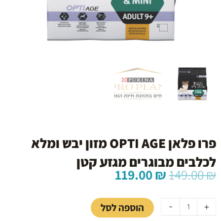
פרו פלאן OPTI AGE מזון יבש ומלא
לכלבים מבוגרים מגזע קטן
המחיר
המחיר
119.00
₪
149.00
₪
המקורי
הנוכחי
כמות
היה:
הוא:
של
119.00 ₪.
149.00 ₪.
הוספה לסל
-
+
פרו
פלאן