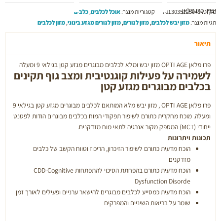
יצרן: פרו פלאן
OPTI
מק"ט:
7613035125049
קטגוריות מוצר:
אוכל לכלבים
,
כלבים
AGE
תגיות מוצר:
מזון יבש לכלבים
,
מזון לגורים
,
מזון לגורים מגזע בינוני
,
מזון לכלבים
מזון
יבש
תיאור
ומלא
פרו פלאן OPTI AGE מזון יבש ומלא לכלבים מבוגרים מגזע קטן בגילאי 9 ומעלה
לכלבים
לשמירה על פעילות קוגנטיבית ומצב גוף תקינים
מבוגרים
בכלבים מבוגרים מגזע קטן
מגזע
קטן
פרו פלאן OPTI AGE , מזון יבש מלא המותאם לכלבים מבוגרים מגזע קטן בגילאי 9
ומעלה. מוכח מחקרית כתורם לשיפור תפקודי המוח בכלבים מבוגרים הודות לפטנט
ייחודי (MCT) המספק מקור אנרגיה לתאי מוח מזדקנים.
תכונות ויתרונות
הוכח מדעית כתורם לשיפור הזיכרון, הריכוז וטווח הקשב של כלבים
מזדקנים
הוכח מדעית כתורם בהפחתת הסיכוי להתפתחות CDD-Cognitive
Dysfunction Disorde
הוכח מדעית כמסייע לכלבים מבוגרים להישאר ערניים ופעילים לאורך זמן
שומר על בריאות השיניים והמפרקים