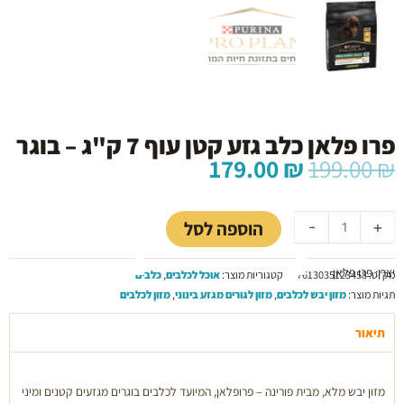
פרו פלאן כלב גזע קטן עוף 7 ק"ג – בוגר
המחיר
המחיר
179.00
₪
199.00
₪
המקורי
הנוכחי
כמות
היה:
הוא:
של
179.00 ₪.
199.00 ₪.
הוספה לסל
-
+
פרו
פלאן
יצרן: פרו פלאן
כלב
מק"ט:
7613035123458
קטגוריות מוצר:
אוכל לכלבים
,
כלבים
גזע
תגיות מוצר:
מזון יבש לכלבים
,
מזון לגורים מגזע בינוני
,
מזון לכלבים
קטן
עוף
תיאור
7
ק"ג
מזון יבש מלא, מבית פורינה – פרופלאן, המיועד לכלבים בוגרים מגזעים קטנים ומיני
-