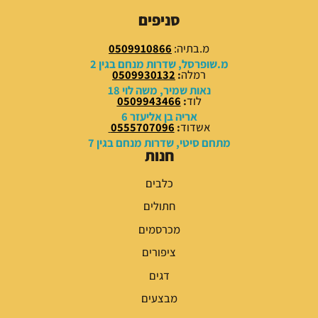
9
9
סניפים
.
.
0
0
מ.בתיה:
0509910866
0
0
מ.שופרסל, שדרות מנחם בגין 2
רמלה
:
0509930132
₪
₪
נאות שמיר, משה לוי 18
לוד
:
0509943466
.
.
אריה בן אליעזר 6
אשדוד
:
0555707096
מתחם סיטי, שדרות מנחם בגין 7
חנות
כלבים
חתולים
מכרסמים
ציפורים
דגים
מבצעים