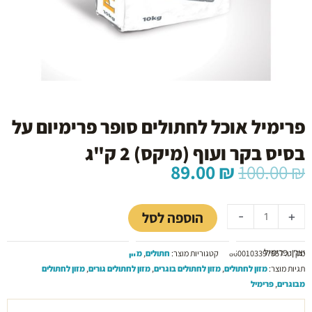
פרימיל אוכל לחתולים סופר פרימיום על
בסיס בקר ועוף (מיקס) 2 ק"ג
המחיר
המחיר
89.00
₪
100.00
₪
המקורי
הנוכחי
כמות
היה:
הוא:
של
89.00 ₪.
100.00 ₪.
הוספה לסל
-
+
פרימיל
אוכל
יצרן: פרימיל
לחתולים
מק"ט:
8600103397957
קטגוריות מוצר:
חתולים
,
מזון
סופר
תגיות מוצר:
מזון לחתולים
,
מזון לחתולים בוגרים
,
מזון לחתולים גורים
,
מזון לחתולים
פרימיום
מבוגרים
,
פרימיל
על