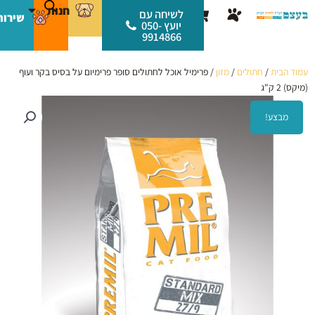
ילוג
לתוכן
חנות
עגלת
לשיחה עם
שירות
תוכן
יועץ 050-
קניות
9914866
עמוד הבית
/
חתולים
/
מזון
/ פרימיל אוכל לחתולים סופר פרימיום על בסיס בקר ועוף
(מיקס) 2 ק"ג
מבצע!