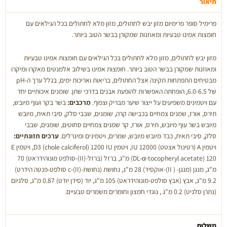
בסיס
תיאור
בקר
פרימיל סופר פרימיום מזון יבש לחתולים, מזון מלא לחתולים בכל הגילאים עם
ועוף
חומצות אמינו טבעיות ומאוזנות שמקורן בבשר הטוב ביותר.
(מיקס)
2
ק''ג
מזון יבש לחתולים, מזון מלא לחתולים בכל הגילאים עם חומצות אמינו טבעיות
ומאוזנות שמקורן בבשר הטוב ביותר. חומצות אמינו בשילוב אלמנטים מאקרו ומיקרו
מבטיחים התפתחות תקינה אצל החתולים, בריאות ואריכות ימים, בגלל ערך ה-pH
של 6.0-6.5, הופחתה האפשרות להופעת אבנים בדרכי שתן. שומנים איכותיים יחד
עם ויטמינים משפיעים על ייצור שיער מבריק וצפוף.
מרכבים:
בשר בקר ועוף מיובש,
תירס, אורז, שמנים צמחיים בכבישה קרה, שומנים, שבבי סלק, סיבי תאית, מיובש
מיובש בשר עוף מיובש, תירס, אורז, קר שמנים צמחיים סחוטים, שומנים, שבבי
סלק, סיבי תאית, כבד מיובש מיובש, שמרים, ויטמינים ומינרלים.
ערכים תזונתיים:
ויטמין A (רטינול אצטט) 12000 IU, ויטמין D3 (chole calciferol) 1200 IU, ויטמין E
(DL-α-tocopheryl acetate) 120 מ"ג, ברזל (ברזל-(II)-סולפט מונוהידראט) 70
מ"ג, מנגן (מנגן- ( II)-אוקסיד) 28 מ"ג, נחושת (נחושת-(II)-c סולפט-פנטה הידרט)
9.2 מ"ג, אבץ (אבץ סולפט-מונוהידראט) 105 מ"ג, יוד (סידן יודט) 0.87 מ"ג, סלניום
(נתרן סלניט) 0.2 מ"ג , נוגדי חמצון וחומרים משמרים טבעיים.
משלוח