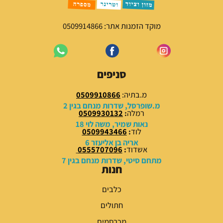
י
י
ה
ה
י
ו
מוקד הזמנות אתר: 0509914866
ה
א
:
:
5
7
9
9
סניפים
.
.
0
0
מ.בתיה:
0509910866
0
0
מ.שופרסל, שדרות מנחם בגין 2
רמלה
:
0509930132
₪
₪
נאות שמיר, משה לוי 18
לוד
:
0509943466
.
.
אריה בן אליעזר 6
אשדוד
:
0555707096
מתחם סיטי, שדרות מנחם בגין 7
חנות
כלבים
חתולים
מכרסמים