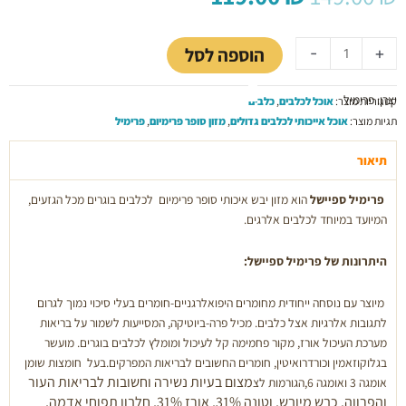
המקורי
הנוכחי
כמות
היה:
הוא:
של
119.00 ₪.
149.00 ₪.
הוספה לסל
-
+
פרימיל
אוכל
יצרן: פרימיל
לכלבים
קטגוריות מוצר:
אוכל לכלבים
,
כלבים
סופר
תגיות מוצר:
אוכל אייכותי לכלבים גדולים
,
מזון סופר פרימיום
,
פרימיל
פרימיום
על
תיאור
בסיס
פרימיל ספיישל
הוא מזון יבש איכותי סופר פרימיום לכלבים בוגרים מכל הגזעים,
כבש
המיועד במיוחד לכלבים אלרגים.
הודו
וטונה
3
היתרונות של פרימיל ספיישל:
ק''ג
מיוצר עם נוסחה ייחודית מחומרים היפואלרגניים-חומרים בעלי סיכוי נמוך לגרום
לתגובות אלרגיות אצל כלבים. מכיל פרה-ביוטיקה, המסייעות לשמור על בריאות
מערכת העיכול אורז, מקור פחמימה קל לעיכול ומומלץ לכלבים בוגרים. מועשר
בגלוקוזאמין וכורדרואיטין, חומרים החשובים לבריאות המפרקים.בעל חומצות שומן
מצום בעיות נשירה
וחשובות לבריאות העור
אומגה 3 ואומגה 6,הגורמות לצ
והפרווה.
כבש מיובש, וטונה 31%, אורז 31%, חלבון תפוחי אדמה,