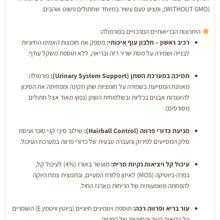
(WITHOUT GMO)
, ומציע טעם עשיר במיוחד שחתולים פשוט אוהבים
.
היתרונות הבריאותיים המרכזיים בפורמולה:
רכיב ראשון – חלבון עוף איכותי:
מספק את חומצות האמינו החיוניות
לבנייה ושמירה על מסת שריר רזה ובריאה, ללא תוספת משקל עודף
.
תמיכה במערכת השתן (Urinary System Support):
פורמולה
מאוזנת המסייעת בשמירה על חומציות שתן תקינה ומפחיתה את הסיכון
להיווצרות אבנים בכליות ובשלפוחית השתן (נפוץ מאוד אצל חתולים
מסורסים)
.
מניעת כדורי פרווה (Hairball Control):
שילוב סיבי קני סוכר ועיסת
סלק המסייעים לפירוק והעברה טבעית של כדורי פרווה במערכת העיכול
.
עיכול קל ויציאות נקיות מריח:
מועשר באורז (4%) לעיכול קל,
בפרה-ביוטיקה (MOS) לאיזון פלורת המעיים, ובתמצית צמח היוקה
להפחתה משמעותית של הריחות מארגז החול
.
עור בריא ופרווה רכה:
תוספת ויטמינים חיוניים (ביוטין וויטמין E) השומרים
על בריאות העור והחיוניות של הפרווה
.