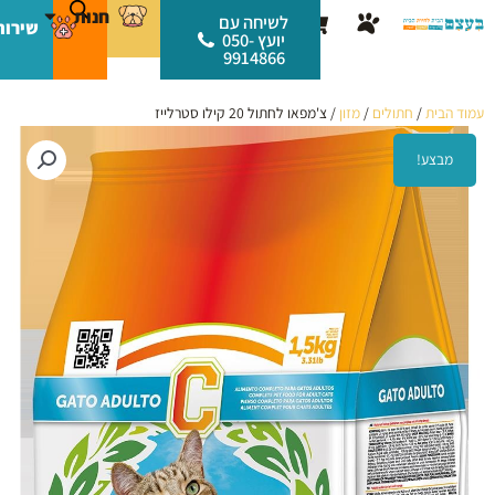
ילוג
לתוכן
חנות
עגלת
לשיחה עם
שירות
תוכן
יועץ 050-
קניות
9914866
עמוד הבית
/
חתולים
/
מזון
/ צ'מפאו לחתול 20 קילו סטרלייז
מבצע!