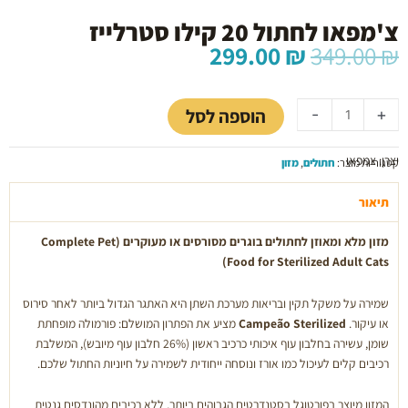
צ'מפאו לחתול 20 קילו סטרלייז
המחיר
המחיר
299.00
₪
349.00
₪
המקורי
הנוכחי
כמות
היה:
הוא:
של
299.00 ₪.
349.00 ₪.
הוספה לסל
-
+
צ'מפאו
לחתול
יצרן: צמפאו
20
קטגוריות מוצר:
חתולים
,
מזון
קילו
סטרלייז
תיאור
מזון מלא ומאוזן לחתולים בוגרים מסורסים או מעוקרים (Complete Pet
Food for Sterilized Adult Cats)
שמירה על משקל תקין ובריאות מערכת השתן היא האתגר הגדול ביותר לאחר סירוס
או עיקור.
Campeão Sterilized
מציע את הפתרון המושלם: פורמולה מופחתת
שומן, עשירה בחלבון עוף איכותי כרכיב ראשון (26% חלבון עוף מיובש)
, המשלבת
רכיבים קלים לעיכול כמו אורז
ונוסחה ייחודית לשמירה על חיוניות החתול שלכם.
המזון מיוצר בפורטוגל בסטנדרטים הגבוהים ביותר, ללא רכיבים מהונדסים גנטית