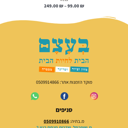
ט
249.00
₪
–
99.00
₪
ו
ו
ח
מ
ח
י
ר
י
ם
:
9
מוקד הזמנות אתר: 0509914866
9
.
0
0
סניפים
₪
מ.בתיה:
0509910866
מ.שופרסל, שדרות מנחם בגין 2