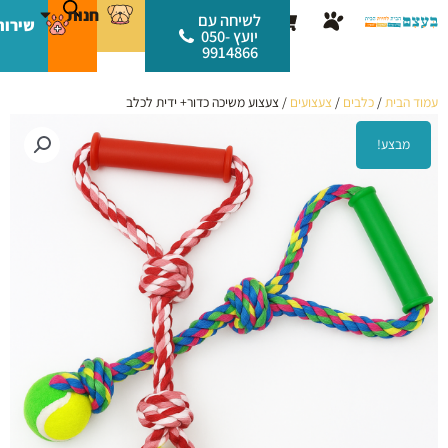
ילוג
לתוכן
חנות
עגלת
לשיחה עם
שירות
תוכן
יועץ 050-
קניות
9914866
עמוד הבית
/
כלבים
/
צעצועים
/ צעצוע משיכה כדור+ ידית לכלב
מבצע!