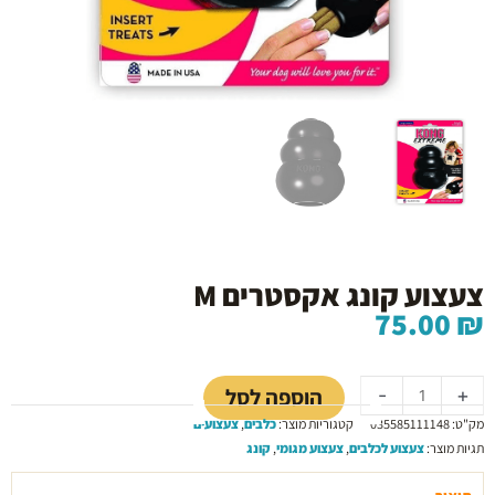
צעצוע קונג אקסטרים M
75.00
₪
כמות
של
הוספה לסל
-
+
צעצוע
מק"ט:
035585111148
קטגוריות מוצר:
כלבים
,
צעצועים
קונג
תגיות מוצר:
צעצוע לכלבים
,
צעצוע מגומי
,
קונג
אקסטרים
M