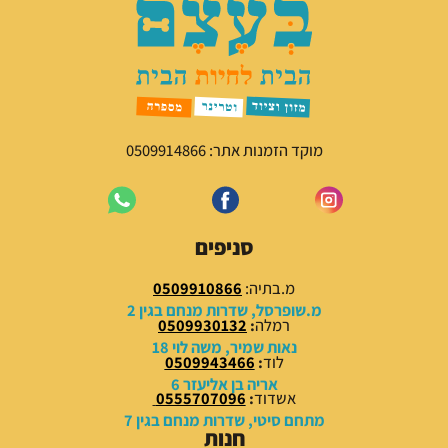
מ
נ
ק
ו
ו
כ
ר
ח
י
י
ה
ה
י
ו
מוקד הזמנות אתר: 0509914866
ה
א
:
:
7
8
5
0
סניפים
.
.
0
0
מ.בתיה:
0509910866
0
0
מ.שופרסל, שדרות מנחם בגין 2
רמלה
:
0509930132
₪
₪
נאות שמיר, משה לוי 18
לוד
:
0509943466
.
.
אריה בן אליעזר 6
אשדוד
:
0555707096
מתחם סיטי, שדרות מנחם בגין 7
חנות