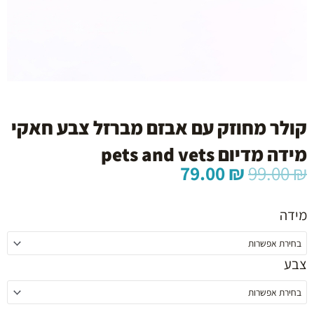
קולר מחוזק עם אבזם מברזל צבע חאקי
מידה מדיום pets and vets
המחיר
המחיר
79.00
₪
99.00
₪
המקורי
הנוכחי
כמות
היה:
הוא:
של
מידה
79.00 ₪.
99.00 ₪.
קולר
מחוזק
עם
צבע
אבזם
מברזל
צבע