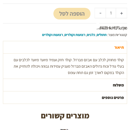
חאקי
מידה
הוספה לסל
-
+
מדיום
pets
and
יצרן: PETS & VETS
מק"ט:
'749460776772
vets
קטגוריות מוצר:
חתולים
,
כלבים
,
רצועות וקולרים
,
רצועות וקולרים
תיאור
קולר מחוזק לכלב עם אבזם מברזל. קולר חזק ועמיד מיועד מיועד לכלבים עם
בעלי גודל וכוח גדולים האבזם מברזל מעניק עמידות גבוהה ויכולת להחזיק את
הקולר במקום לאורך זמן גם תחת עומס
משלוח
פרטים נוספים
מוצרים קשורים