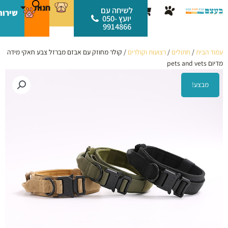
ילוג
לתוכן
חנות
עגלת
לשיחה עם
שירות
תוכן
יועץ 050-
קניות
9914866
עמוד הבית
/
חתולים
/
רצועות וקולרים
/ קולר מחוזק עם אבזם מברזל צבע חאקי מידה
מדיום pets and vets
מבצע!