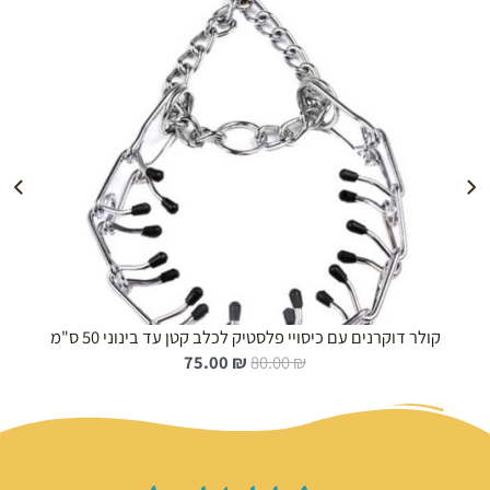
הוספה לעגלה
קולר דוקרנים עם כיסויי פלסטיק לכלב קטן עד בינוני 50 ס"מ
ה
ה
75.00
₪
80.00
₪
מ
מ
ח
ח
י
י
ר
ר
ה
ה