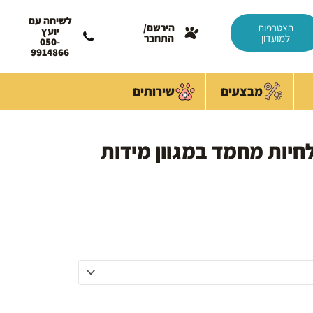
לשיחה עם
הצטרפות
הירשם/
יועץ
למועדון
התחבר
050-
9914866
מבצעים
שירותים
 לחיות מחמד במגוון מידות
מחיר
נוכחי
וא:
49.00 