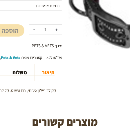
מחמד
במגוון
מידות
pets
הוספה 
-
+
and
vets
יצרן: PETS & VETS
מק"ט:
ללא
קטגוריות מוצר:
Pets & Vets
,
תיאור
משלוח
קקולר ניילון איכותי, נוח ופשוט. קל ל
מוצרים קשורים