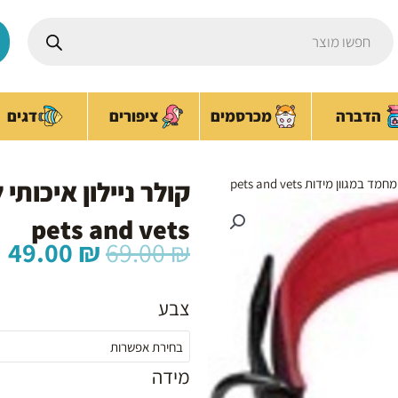
Products
search
ציפורים
הדברה
מכרסמים
דגים
קולר ניילון איכותי
מגוון מידות pets and vets
pets and vets
המחיר
ה
49.00
₪
69.00
₪
המקורי
ה
כמות
היה:
ה
של
צבע
₪.
69.00 ₪.
קולר
ניילון
איכותי
מידה
לחיות