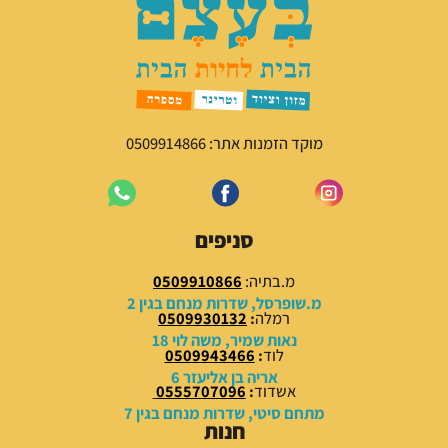
מ
נ
ק
ו
ו
כ
ר
ח
י
י
ה
ה
י
ו
מוקד הזמנות אתר: 0509914866
ה
א
:
:
3
7
9
9
סניפים
.
.
0
0
מ.בתיה:
0509910866
0
0
מ.שופרסל, שדרות מנחם בגין 2
רמלה
:
0509930132
₪
₪
נאות שמיר, משה לוי 18
לוד
:
0509943466
.
.
אריה בן אליעזר 6
אשדוד
:
0555707096
מתחם סיטי, שדרות מנחם בגין 7
חנות