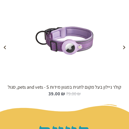
הוספה לעגלה
קולר ניילון בעל מקום לתגית במגוון מידות pets and vets - S, סגול
ה
ה
39.00
₪
79.00
₪
מ
מ
ח
ח
י
י
ר
ר
ה
ה