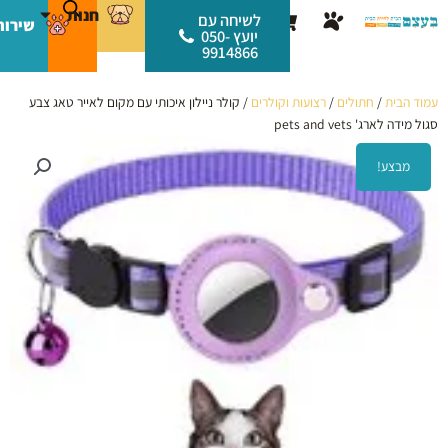
ילוג
לתוכן
חנות
עגלת
לשיחה עם
שירות
תוכן
יועץ 050-
קניות
9914866
עמוד הבית
/
חתולים
/
רצועות וקולרים
/ קולר ניילון איכותי עם מקום לאייר טאג צבע
סגול מידה לארג' pets and vets
מבצע!