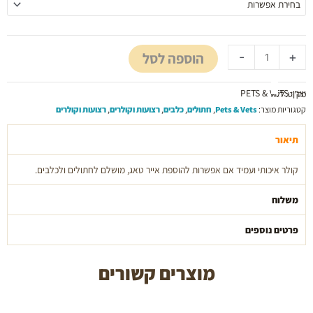
איכותי
עם
מקום
הוספה לסל
-
+
לאייר
טאג
צבע
יצרן: PETS & VETS
מק"ט:
ללא
סגול
קטגוריות מוצר:
Pets & Vets
,
חתולים
,
כלבים
,
רצועות וקולרים
,
רצועות וקולרים
מידה
לארג'
תיאור
pets
and
קולר איכותי ועמיד אם אפשרות להוספת אייר טאג, מושלם לחתולים ולכלבים.
vets
משלוח
פרטים נוספים
מוצרים קשורים